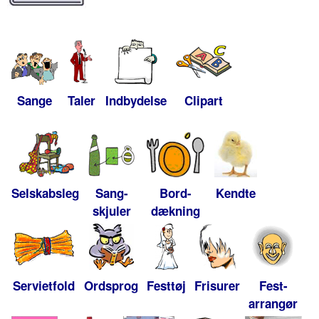
Sange
Taler
Indbydelse
Clipart
Selskabsleg
Sang-
Bord-
Kendte
skjuler
dækning
Servietfold
Ordsprog
Festtøj
Frisurer
Fest-
arrangør