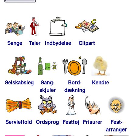
Sange
Taler
Indbydelse
Clipart
Selskabsleg
Sang-
Bord-
Kendte
skjuler
dækning
Servietfold
Ordsprog
Festtøj
Frisurer
Fest-
arrangør