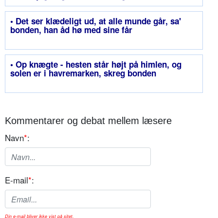
• Det ser klædeligt ud, at alle munde går, sa'
bonden, han åd hø med sine får
• Op knægte - hesten står højt på himlen, og
solen er i havremarken, skreg bonden
Kommentarer og debat mellem læsere
Navn
*
:
E-mail
*
:
Din e-mail bliver ikke vist på sitet.