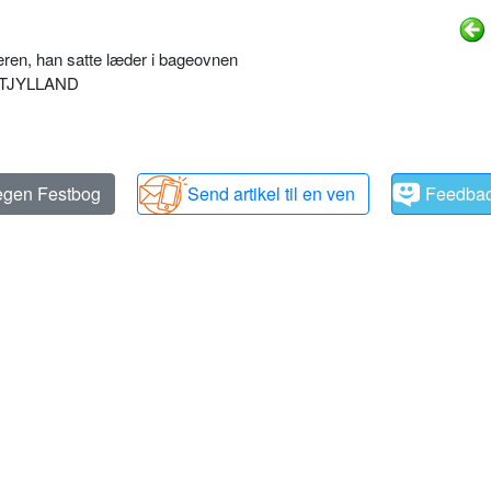
eren, han satte læder i bageovnen
ESTJYLLAND
 egen Festbog
Send artikel til en ven
Feedba