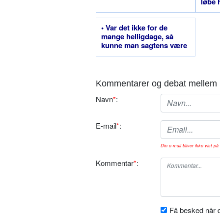
løbe 
• Var det ikke for de
mange helligdage, så
kunne man sagtens være
præst
Kommentarer og debat mellem 
Navn
*
:
E-mail
*
:
Din e-mail bliver ikke vist på 
Kommentar
*
:
Få besked når d