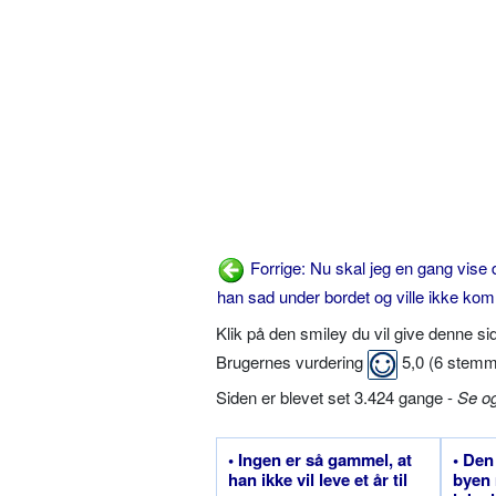
Forrige: Nu skal jeg en gang vise 
han sad under bordet og ville ikke kom
Klik på den smiley du vil give denne s
Brugernes vurdering
5,0
(
6
stemm
Siden er blevet set 3.424 gange -
Se o
• Ingen er så gammel, at
• Den
han ikke vil leve et år til
byen 