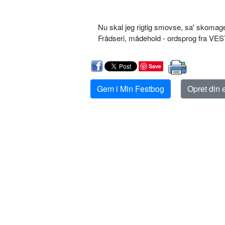
Nu skal jeg rigtig smovse, sa' skomag
Frådseri, mådehold - ordsprog fra V
Save
Gem i Min Festbog
Opret din