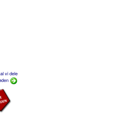
l vi dele
 jøden