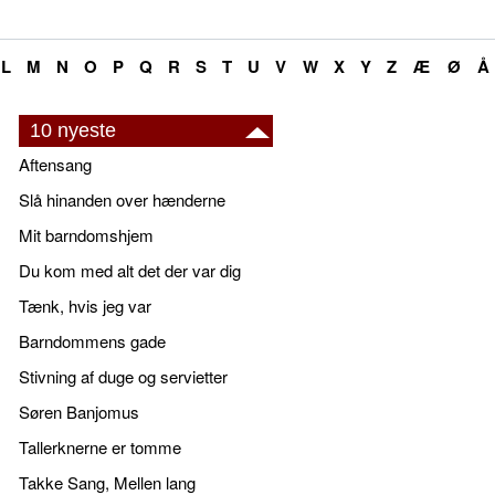
L
M
N
O
P
Q
R
S
T
U
V
W
X
Y
Z
Æ
Ø
Å
10 nyeste
Aftensang
Slå hinanden over hænderne
Mit barndomshjem
Du kom med alt det der var dig
Tænk, hvis jeg var
Barndommens gade
Stivning af duge og servietter
Søren Banjomus
Tallerknerne er tomme
Takke Sang, Mellen lang