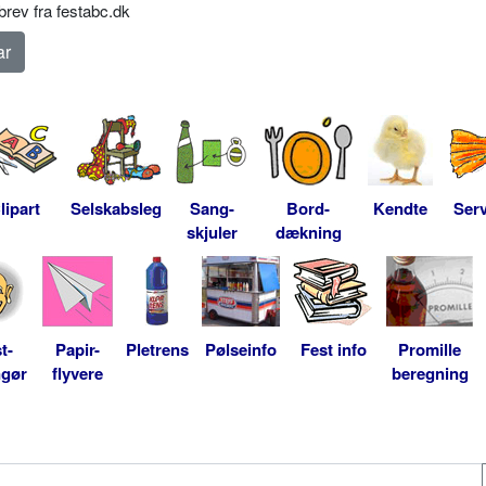
rev fra festabc.dk
lipart
Selskabsleg
Sang-
Bord-
Kendte
Serv
skjuler
dækning
t-
Papir-
Pletrens
Pølseinfo
Fest info
Promille
ngør
flyvere
beregning