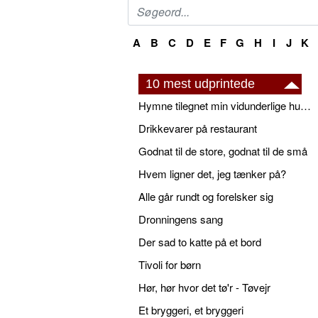
A
B
C
D
E
F
G
H
I
J
K
10 mest udprintede
Hymne tilegnet min vidunderlige husbond
Drikkevarer på restaurant
Godnat til de store, godnat til de små
Hvem ligner det, jeg tænker på?
Alle går rundt og forelsker sig
Dronningens sang
Der sad to katte på et bord
Tivoli for børn
Hør, hør hvor det tø'r - Tøvejr
Et bryggeri, et bryggeri