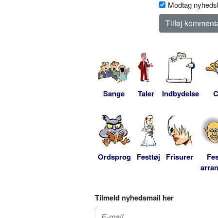
Modtag nyhedsb
Sange
Taler
Indbydelse
C
Ordsprog
Festtøj
Frisurer
Fes
arra
Tilmeld nyhedsmail her