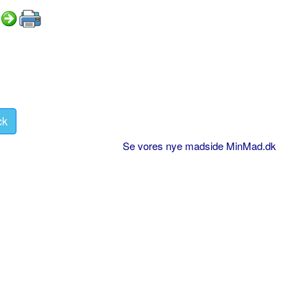
ck
Se vores nye madside MinMad.dk