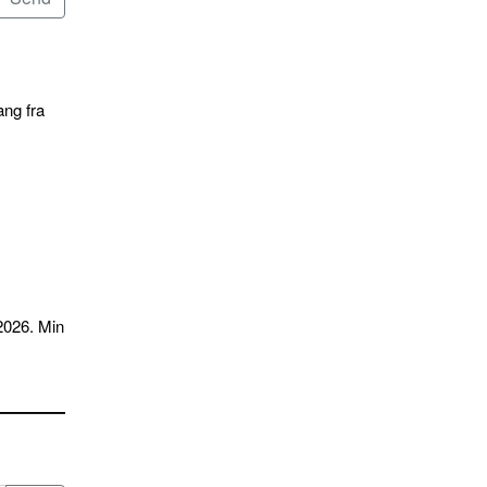
ang fra
2026. Min