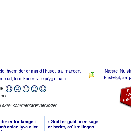
dig, hvem der er mand i huset, sa' manden,
Næste: Nu ska
kristeligt, sa'
me ud, fordi konen ville prygle ham
ide
er)
g skriv kommentarer herunder
.
 der er for længe i
• Godt er guld, men kage
må enten lyve eller
er bedre, sa' kællingen