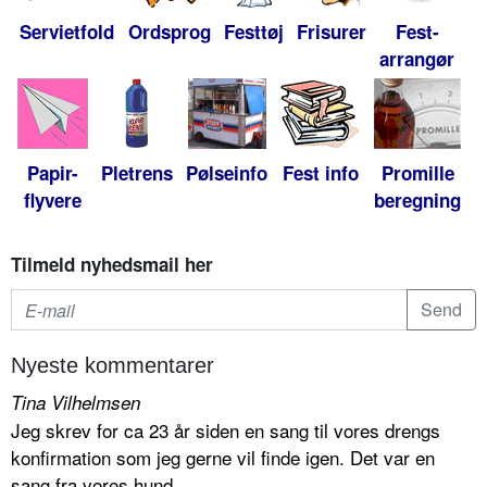
Servietfold
Ordsprog
Festtøj
Frisurer
Fest-
arrangør
Papir-
Pletrens
Pølseinfo
Fest info
Promille
flyvere
beregning
Tilmeld nyhedsmail her
Nyeste kommentarer
Tina Vilhelmsen
Jeg skrev for ca 23 år siden en sang til vores drengs
konfirmation som jeg gerne vil finde igen. Det var en
sang fra vores hund...