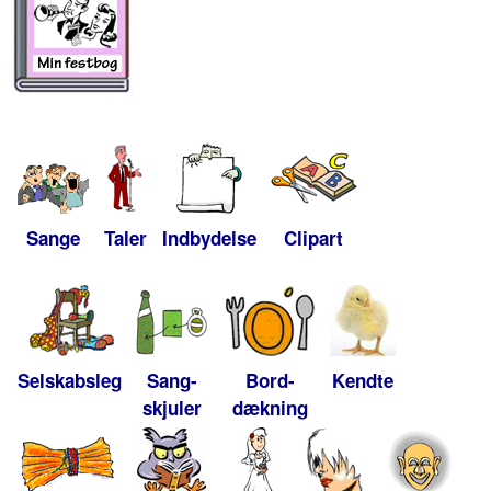
Sange
Taler
Indbydelse
Clipart
Selskabsleg
Sang-
Bord-
Kendte
skjuler
dækning