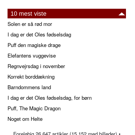
10 mest viste
Solen er så rød mor
I dag er det Oles fødselsdag
Puff den magiske drage
Elefantens vuggevise
Regnvejrsdag i november
Korrekt borddækning
Barndommens land
I dag er det Oles fødselsdag, for børn
Puff, The Magic Dragon
Noget om Helte
Foreløbig 26.647 artikler (15.152 med billeder) •