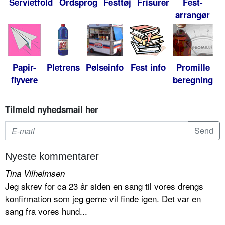
Servietfold
Ordsprog
Festtøj
Frisurer
Fest-
arrangør
Papir-
Pletrens
Pølseinfo
Fest info
Promille
flyvere
beregning
Tilmeld nyhedsmail her
Nyeste kommentarer
Tina Vilhelmsen
Jeg skrev for ca 23 år siden en sang til vores drengs
konfirmation som jeg gerne vil finde igen. Det var en
sang fra vores hund...