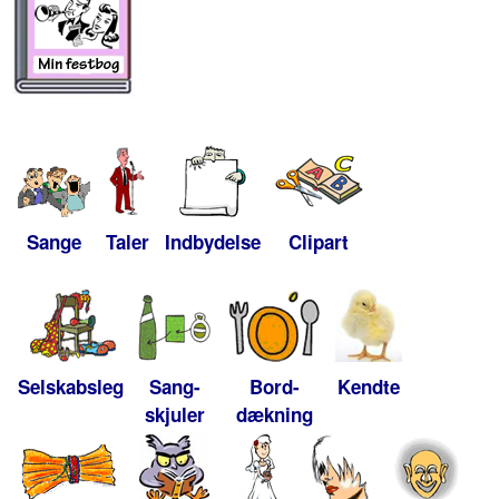
Sange
Taler
Indbydelse
Clipart
Selskabsleg
Sang-
Bord-
Kendte
skjuler
dækning