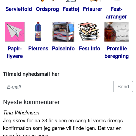
Servietfold
Ordsprog
Festtøj
Frisurer
Fest-
arrangør
Papir-
Pletrens
Pølseinfo
Fest info
Promille
flyvere
beregning
Tilmeld nyhedsmail her
Nyeste kommentarer
Tina Vilhelmsen
Jeg skrev for ca 23 år siden en sang til vores drengs
konfirmation som jeg gerne vil finde igen. Det var en
sang fra vores hund...