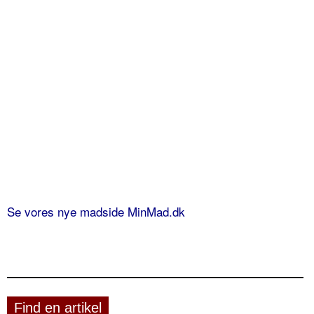
Se vores nye madside MinMad.dk
Find en artikel