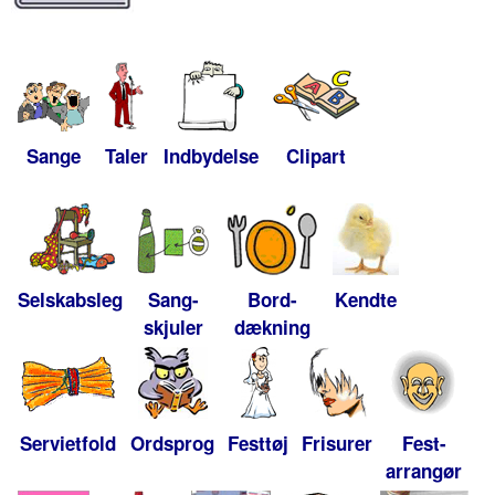
Sange
Taler
Indbydelse
Clipart
Selskabsleg
Sang-
Bord-
Kendte
skjuler
dækning
Servietfold
Ordsprog
Festtøj
Frisurer
Fest-
arrangør