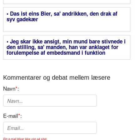
• Das ist eins Bier, sa' andrikken, den drak af
syv gadekær
• Jeg skar ikke ansigt, min mund bare stivnede i
den stilling, sa' manden, han var anklaget for
forulempelse af embedsmand i funktion
Kommentarer og debat mellem læsere
Navn
*
:
E-mail
*
:
Din e-mail bliver ikke vist på sitet.