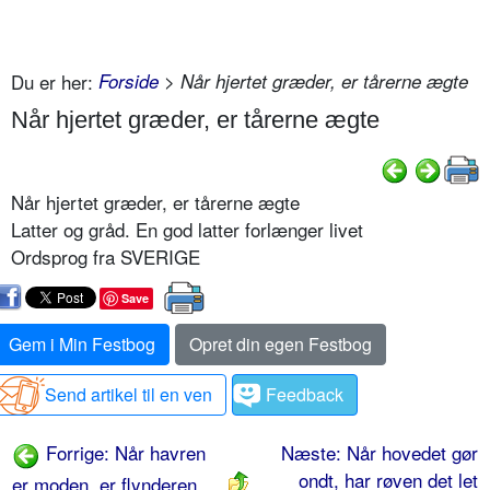
Du er her:
Forside
> Når hjertet græder, er tårerne ægte
Når hjertet græder, er tårerne ægte
Når hjertet græder, er tårerne ægte
Latter og gråd. En god latter forlænger livet
Ordsprog fra SVERIGE
Save
Gem i Min Festbog
Opret din egen Festbog
Send artikel til en ven
Feedback
Forrige: Når havren
Næste: Når hovedet gør
ondt, har røven det let
er moden, er flynderen