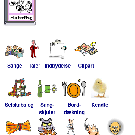
Sange
Taler
Indbydelse
Clipart
Selskabsleg
Sang-
Bord-
Kendte
skjuler
dækning