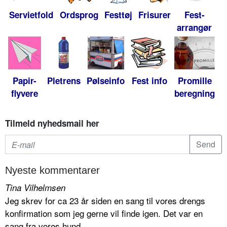
Servietfold
Ordsprog
Festtøj
Frisurer
Fest-
arrangør
Papir-
Pletrens
Pølseinfo
Fest info
Promille
flyvere
beregning
Tilmeld nyhedsmail her
Nyeste kommentarer
Tina Vilhelmsen
Jeg skrev for ca 23 år siden en sang til vores drengs
konfirmation som jeg gerne vil finde igen. Det var en
sang fra vores hund...