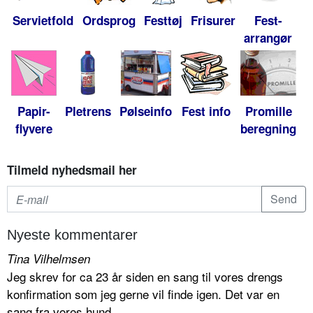
Servietfold
Ordsprog
Festtøj
Frisurer
Fest-
arrangør
Papir-
Pletrens
Pølseinfo
Fest info
Promille
flyvere
beregning
Tilmeld nyhedsmail her
Nyeste kommentarer
Tina Vilhelmsen
Jeg skrev for ca 23 år siden en sang til vores drengs
konfirmation som jeg gerne vil finde igen. Det var en
sang fra vores hund...