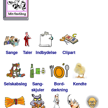
Sange
Taler
Indbydelse
Clipart
Selskabsleg
Sang-
Bord-
Kendte
skjuler
dækning