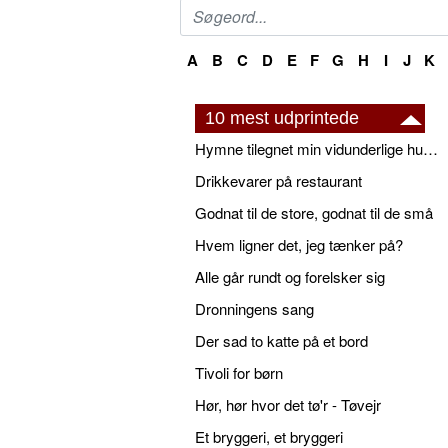
A
B
C
D
E
F
G
H
I
J
K
10 mest udprintede
Hymne tilegnet min vidunderlige husbond
Drikkevarer på restaurant
Godnat til de store, godnat til de små
Hvem ligner det, jeg tænker på?
Alle går rundt og forelsker sig
Dronningens sang
Der sad to katte på et bord
Tivoli for børn
Hør, hør hvor det tø'r - Tøvejr
Et bryggeri, et bryggeri