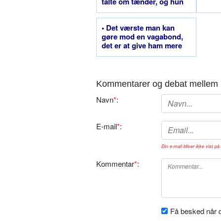
talte om tænder, og hun
havde bare en
• Det værste man kan
gøre mod en vagabond,
det er at give ham mere
end han kan bære
Kommentarer og debat mellem 
Navn
*
:
E-mail
*
:
Din e-mail bliver ikke vist på 
Kommentar
*
:
Få besked når d