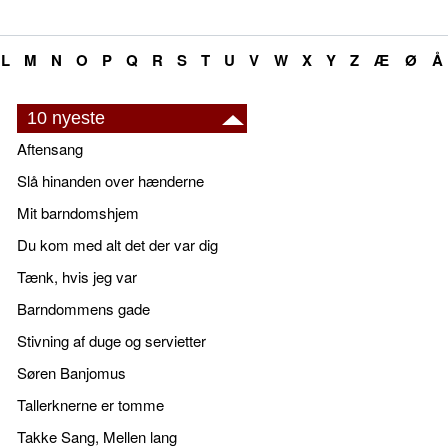
L
M
N
O
P
Q
R
S
T
U
V
W
X
Y
Z
Æ
Ø
Å
10 nyeste
Aftensang
Slå hinanden over hænderne
Mit barndomshjem
Du kom med alt det der var dig
Tænk, hvis jeg var
Barndommens gade
Stivning af duge og servietter
Søren Banjomus
Tallerknerne er tomme
Takke Sang, Mellen lang