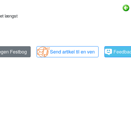
et længst
 egen Festbog
Send artikel til en ven
Feedba