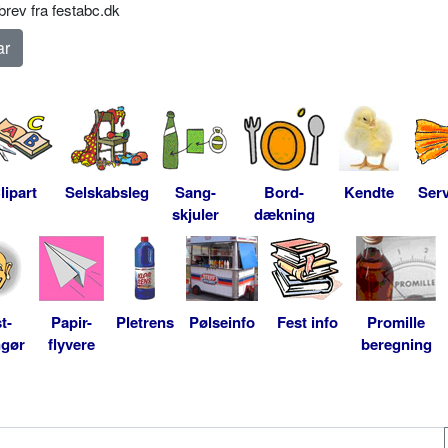
rev fra festabc.dk
lipart
Selskabsleg
Sang-
Bord-
Kendte
Serv
skjuler
dækning
t-
Papir-
Pletrens
Pølseinfo
Fest info
Promille
ngør
flyvere
beregning