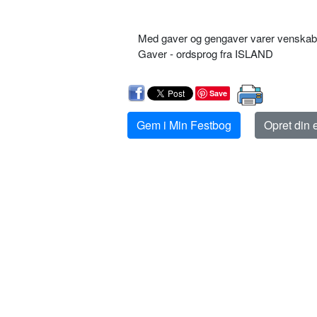
Med gaver og gengaver varer venskab
Gaver - ordsprog fra ISLAND
Save
Gem i Min Festbog
Opret din