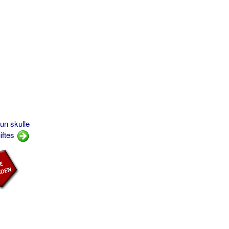
hun skulle
iftes