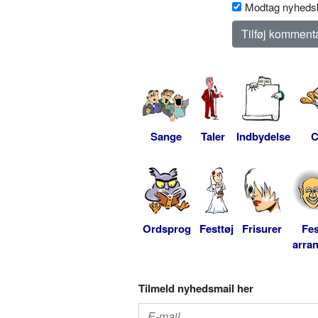
Modtag nyhedsb
Sange
Taler
Indbydelse
C
Ordsprog
Festtøj
Frisurer
Fes
arra
Tilmeld nyhedsmail her