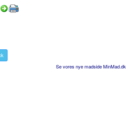
ck
Se vores nye madside MinMad.dk