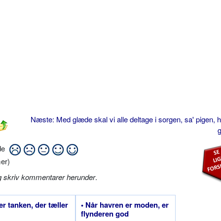
Næste: Med glæde skal vi alle deltage i sorgen, sa' pigen, 
g
ide
er)
g skriv kommentarer herunder
.
 er tanken, der tæller
• Når havren er moden, er
flynderen god