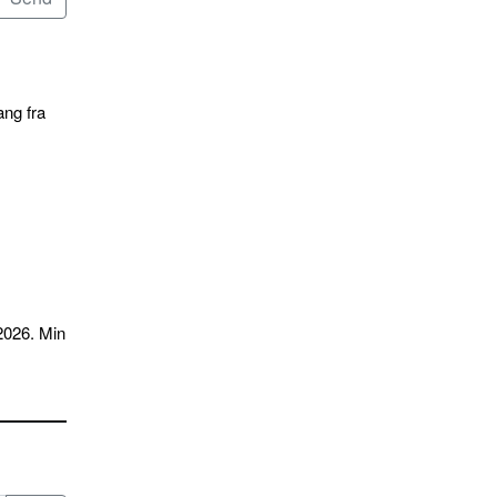
ang fra
2026. Min