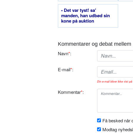
• Det var tyst! sa'
manden, han udbød sin
kone på auktion
Kommentarer og debat mellem 
Navn
*
:
E-mail
*
:
Din e-mail bliver ikke vist på 
Kommentar
*
:
Få besked når d
Modtag nyhedsb