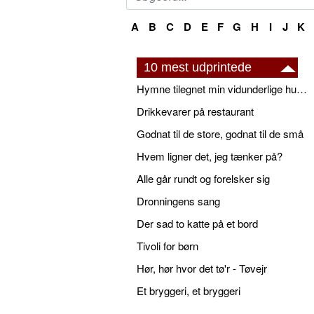
A
B
C
D
E
F
G
H
I
J
K
10 mest udprintede
Hymne tilegnet min vidunderlige husbond
Drikkevarer på restaurant
Godnat til de store, godnat til de små
Hvem ligner det, jeg tænker på?
Alle går rundt og forelsker sig
Dronningens sang
Der sad to katte på et bord
Tivoli for børn
Hør, hør hvor det tø'r - Tøvejr
Et bryggeri, et bryggeri