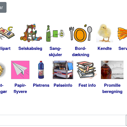
lipart
Selskabsleg
Sang-
Bord-
Kendte
Serv
skjuler
dækning
t-
Papir-
Pletrens
Pølseinfo
Fest info
Promille
ngør
flyvere
beregning