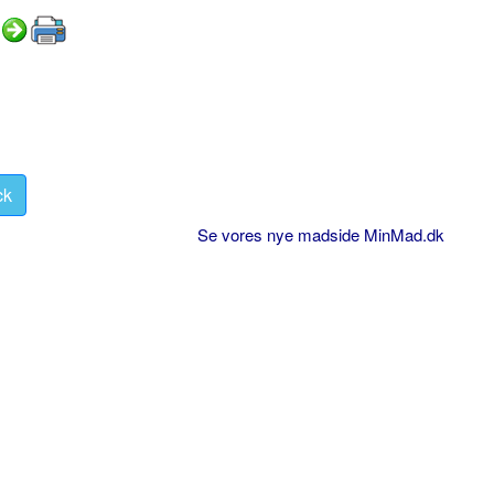
ck
Se vores nye madside MinMad.dk