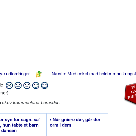
e udfordringer
Næste: Med enkel mad holder man længs
ide
mer)
g skriv kommentarer herunder
.
 er syn for sagn, sa'
• Når gniere dør, går der
, hun tabte et barn
orm i dem
i dansen