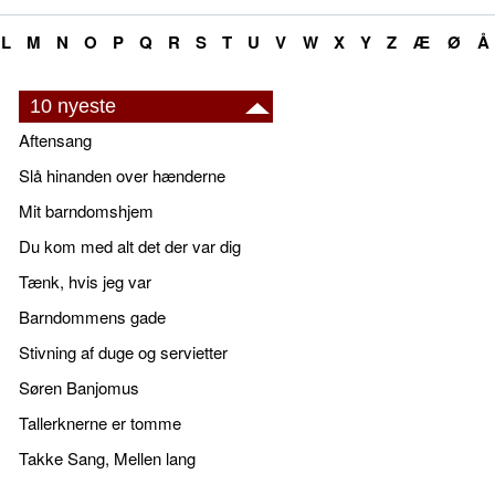
L
M
N
O
P
Q
R
S
T
U
V
W
X
Y
Z
Æ
Ø
Å
10 nyeste
Aftensang
Slå hinanden over hænderne
Mit barndomshjem
Du kom med alt det der var dig
Tænk, hvis jeg var
Barndommens gade
Stivning af duge og servietter
Søren Banjomus
Tallerknerne er tomme
Takke Sang, Mellen lang