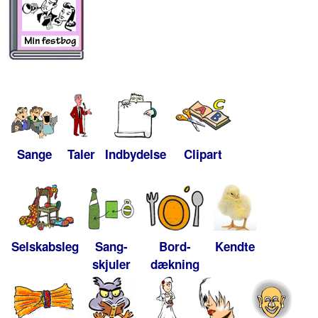
Sange
Taler
Indbydelse
Clipart
Selskabsleg
Sang-
Bord-
Kendte
skjuler
dækning