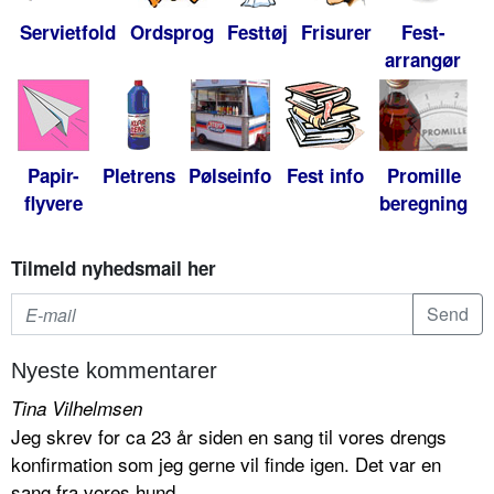
Servietfold
Ordsprog
Festtøj
Frisurer
Fest-
arrangør
Papir-
Pletrens
Pølseinfo
Fest info
Promille
flyvere
beregning
Tilmeld nyhedsmail her
Nyeste kommentarer
Tina Vilhelmsen
Jeg skrev for ca 23 år siden en sang til vores drengs
konfirmation som jeg gerne vil finde igen. Det var en
sang fra vores hund...