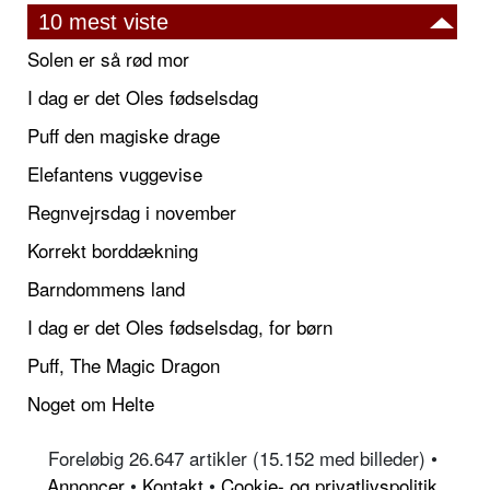
10 mest viste
Solen er så rød mor
I dag er det Oles fødselsdag
Puff den magiske drage
Elefantens vuggevise
Regnvejrsdag i november
Korrekt borddækning
Barndommens land
I dag er det Oles fødselsdag, for børn
Puff, The Magic Dragon
Noget om Helte
Foreløbig 26.647 artikler (15.152 med billeder) •
Annoncer
•
Kontakt
•
Cookie- og privatlivspolitik