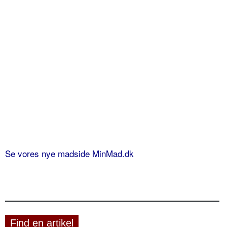
Se vores nye madside MinMad.dk
Find en artikel