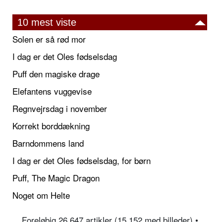
10 mest viste
Solen er så rød mor
I dag er det Oles fødselsdag
Puff den magiske drage
Elefantens vuggevise
Regnvejrsdag i november
Korrekt borddækning
Barndommens land
I dag er det Oles fødselsdag, for børn
Puff, The Magic Dragon
Noget om Helte
Foreløbig 26.647 artikler (15.152 med billeder) •