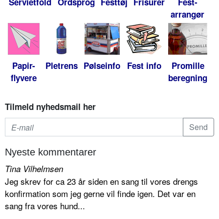
Servietfold
Ordsprog
Festtøj
Frisurer
Fest-
arrangør
Papir-
Pletrens
Pølseinfo
Fest info
Promille
flyvere
beregning
Tilmeld nyhedsmail her
Nyeste kommentarer
Tina Vilhelmsen
Jeg skrev for ca 23 år siden en sang til vores drengs
konfirmation som jeg gerne vil finde igen. Det var en
sang fra vores hund...