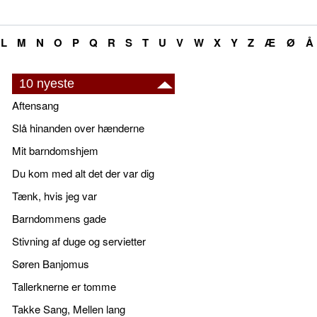
L
M
N
O
P
Q
R
S
T
U
V
W
X
Y
Z
Æ
Ø
Å
10 nyeste
Aftensang
Slå hinanden over hænderne
Mit barndomshjem
Du kom med alt det der var dig
Tænk, hvis jeg var
Barndommens gade
Stivning af duge og servietter
Søren Banjomus
Tallerknerne er tomme
Takke Sang, Mellen lang