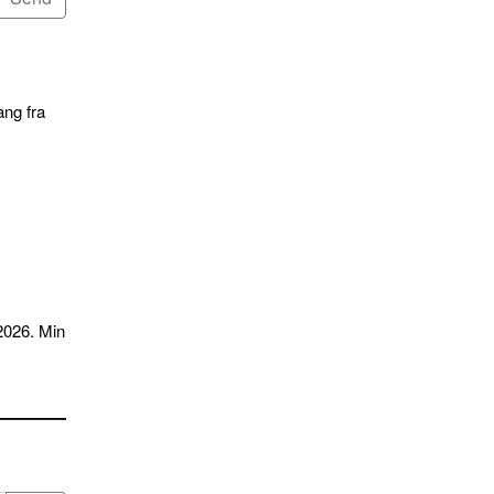
ang fra
2026. Min