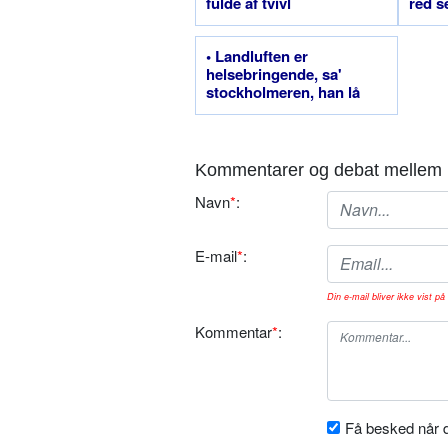
fulde af tvivl
red s
• Landluften er
helsebringende, sa'
stockholmeren, han lå
fuld på en mødding
Kommentarer og debat mellem 
Navn
*
:
E-mail
*
:
Din e-mail bliver ikke vist på 
Kommentar
*
:
Få besked når d