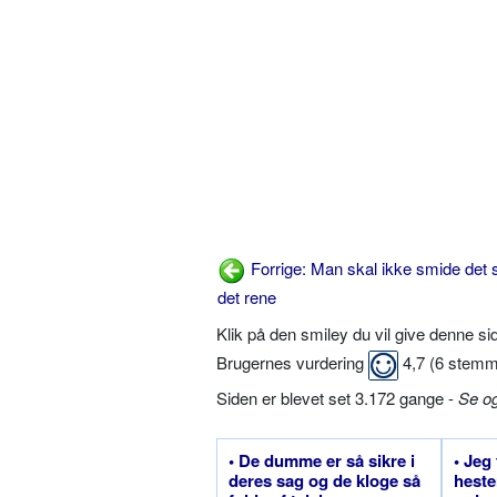
Forrige: Man skal ikke smide det 
det rene
Klik på den smiley du vil give denne s
Brugernes vurdering
4,7
(
6
stemm
Siden er blevet set 3.172 gange -
Se o
• De dumme er så sikre i
• Jeg
deres sag og de kloge så
heste