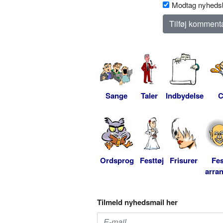
Modtag nyhedsb
Sange
Taler
Indbydelse
C
Ordsprog
Festtøj
Frisurer
Fes
arra
Tilmeld nyhedsmail her