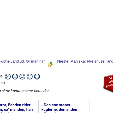
skidne vand ud, før man har
Næste: Man skal ikke snuse i an
ide
er)
g skriv kommentarer herunder
.
 tror, Fanden rider
• Den ene støber
n, sa' manden, han
kuglerne, den anden