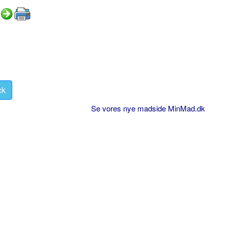
ck
Se vores nye madside MinMad.dk