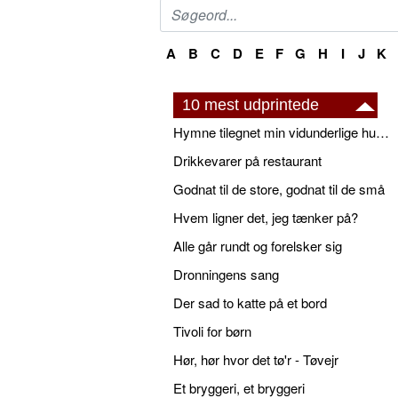
A
B
C
D
E
F
G
H
I
J
K
10 mest udprintede
Hymne tilegnet min vidunderlige husbond
Drikkevarer på restaurant
Godnat til de store, godnat til de små
Hvem ligner det, jeg tænker på?
Alle går rundt og forelsker sig
Dronningens sang
Der sad to katte på et bord
Tivoli for børn
Hør, hør hvor det tø'r - Tøvejr
Et bryggeri, et bryggeri