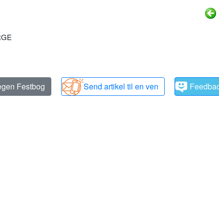
ORGE
 egen Festbog
Send artikel til en ven
Feedba