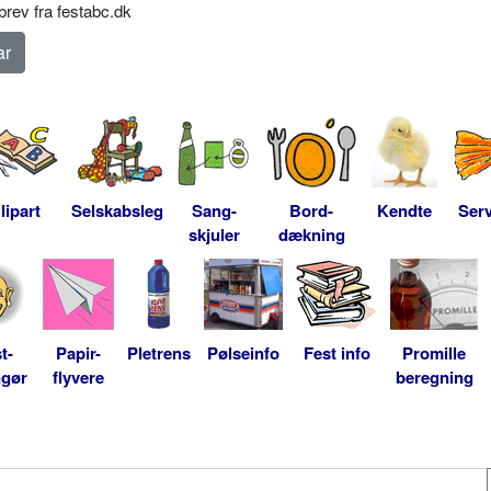
rev fra festabc.dk
lipart
Selskabsleg
Sang-
Bord-
Kendte
Serv
skjuler
dækning
t-
Papir-
Pletrens
Pølseinfo
Fest info
Promille
ngør
flyvere
beregning