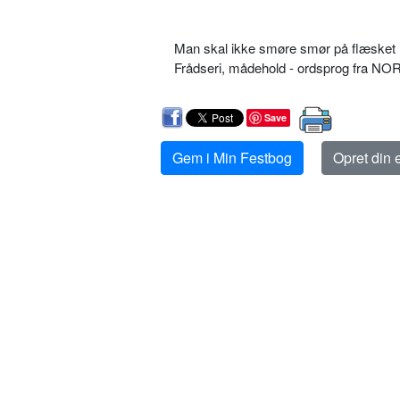
Man skal ikke smøre smør på flæsket
Frådseri, mådehold - ordsprog fra N
Save
Gem i Min Festbog
Opret din