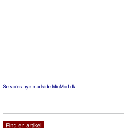
Se vores nye madside MinMad.dk
Find en artikel