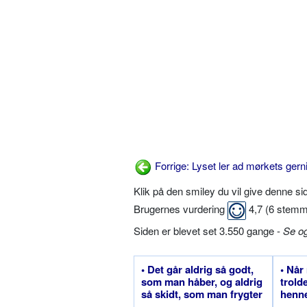
Forrige: Lyset ler ad mørkets gern
Klik på den smiley du vil give denne s
Brugernes vurdering
4,7
(
6
stemm
Siden er blevet set 3.550 gange -
Se o
• Det går aldrig så godt,
• Når
som man håber, og aldrig
trold
så skidt, som man frygter
henn