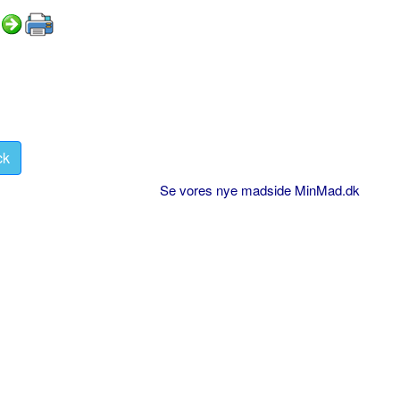
ck
Se vores nye madside MinMad.dk