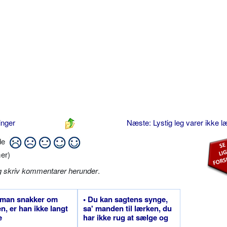
inger
Næste: Lystig leg varer ikke 
ide
er)
g skriv kommentarer herunder
.
 man snakker om
• Du kan sagtens synge,
en, er han ikke langt
sa' manden til lærken, du
e
har ikke rug at sælge og
skal heller ikke købe