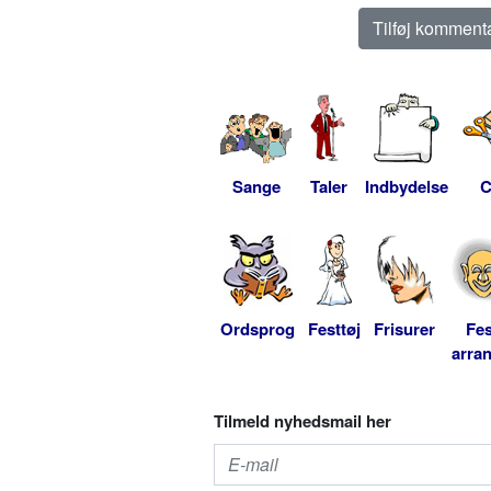
Sange
Taler
Indbydelse
C
Ordsprog
Festtøj
Frisurer
Fes
arra
Tilmeld nyhedsmail her