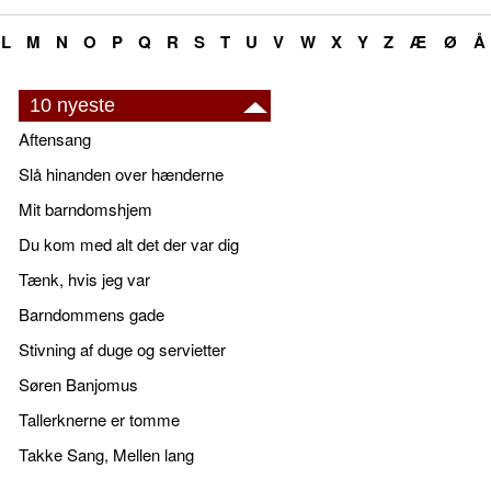
L
M
N
O
P
Q
R
S
T
U
V
W
X
Y
Z
Æ
Ø
Å
10 nyeste
Aftensang
Slå hinanden over hænderne
Mit barndomshjem
Du kom med alt det der var dig
Tænk, hvis jeg var
Barndommens gade
Stivning af duge og servietter
Søren Banjomus
Tallerknerne er tomme
Takke Sang, Mellen lang