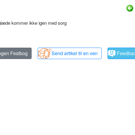
glæde kommer ikke igen med sorg
 egen Festbog
Send artikel til en ven
Feedba