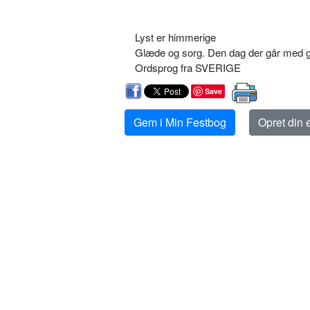
Lyst er himmerige
Glæde og sorg. Den dag der går med 
Ordsprog fra SVERIGE
Save
Gem i Min Festbog
Opret din