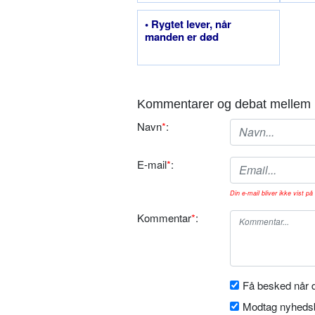
• Rygtet lever, når
manden er død
Kommentarer og debat mellem 
Navn
*
:
E-mail
*
:
Din e-mail bliver ikke vist på 
Kommentar
*
:
Få besked når d
Modtag nyhedsb