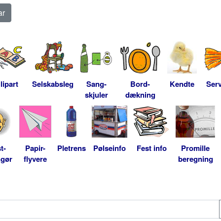
lipart
Selskabsleg
Sang-
Bord-
Kendte
Serv
skjuler
dækning
t-
Papir-
Pletrens
Pølseinfo
Fest info
Promille
ngør
flyvere
beregning