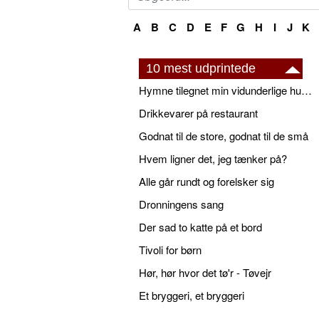
A
B
C
D
E
F
G
H
I
J
K
10 mest udprintede
Hymne tilegnet min vidunderlige husbond
Drikkevarer på restaurant
Godnat til de store, godnat til de små
Hvem ligner det, jeg tænker på?
Alle går rundt og forelsker sig
Dronningens sang
Der sad to katte på et bord
Tivoli for børn
Hør, hør hvor det tø'r - Tøvejr
Et bryggeri, et bryggeri