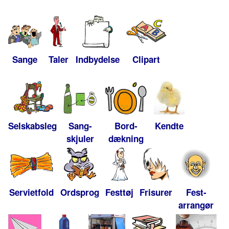
Sange
Taler
Indbydelse
Clipart
Selskabsleg
Sang-
Bord-
Kendte
skjuler
dækning
Servietfold
Ordsprog
Festtøj
Frisurer
Fest-
arrangør