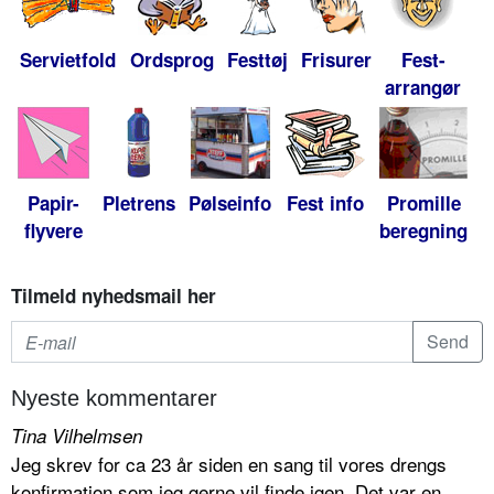
Servietfold
Ordsprog
Festtøj
Frisurer
Fest-
arrangør
Papir-
Pletrens
Pølseinfo
Fest info
Promille
flyvere
beregning
Tilmeld nyhedsmail her
Nyeste kommentarer
Tina Vilhelmsen
Jeg skrev for ca 23 år siden en sang til vores drengs
konfirmation som jeg gerne vil finde igen. Det var en