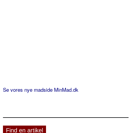
Se vores nye madside MinMad.dk
Find en artikel