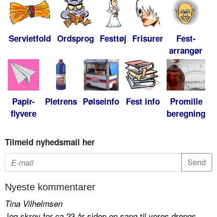
Servietfold
Ordsprog
Festtøj
Frisurer
Fest-
arrangør
Papir-
Pletrens
Pølseinfo
Fest info
Promille
flyvere
beregning
Tilmeld nyhedsmail her
Nyeste kommentarer
Tina Vilhelmsen
Jeg skrev for ca 23 år siden en sang til vores drengs