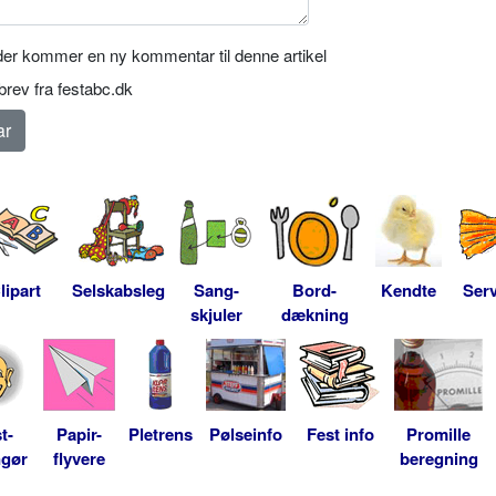
er kommer en ny kommentar til denne artikel
rev fra festabc.dk
lipart
Selskabsleg
Sang-
Bord-
Kendte
Serv
skjuler
dækning
t-
Papir-
Pletrens
Pølseinfo
Fest info
Promille
ngør
flyvere
beregning