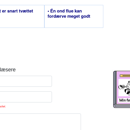
t er snart tvættet
• Én ond flue kan
fordærve meget godt
læsere
sitet.