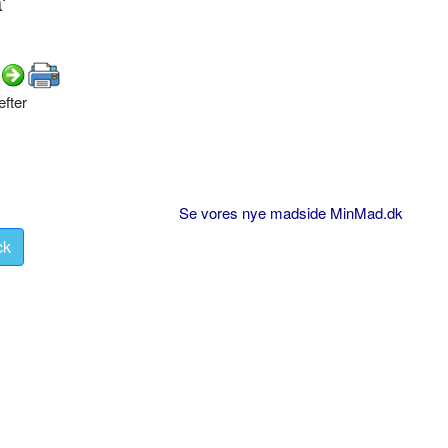
'
fter
Se vores nye madside MinMad.dk
ck