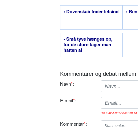
• Dovenskab føder letsind
• Ren
• Små tyve hænges op,
for de store tager man
hatten af
Kommentarer og debat mellem 
Navn
*
:
E-mail
*
:
Din e-mail bliver ikke vist på 
Kommentar
*
: