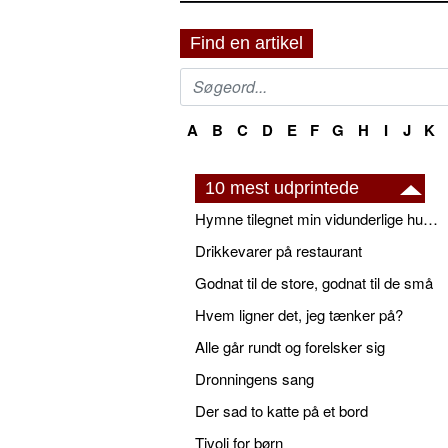
Find en artikel
A
B
C
D
E
F
G
H
I
J
K
10 mest udprintede
Hymne tilegnet min vidunderlige husbond
Drikkevarer på restaurant
Godnat til de store, godnat til de små
Hvem ligner det, jeg tænker på?
Alle går rundt og forelsker sig
Dronningens sang
Der sad to katte på et bord
Tivoli for børn