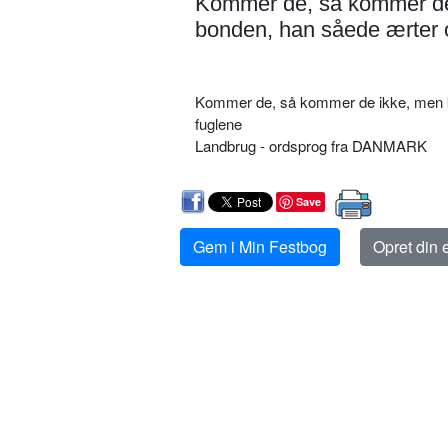
Kommer de, så kommer de
bonden, han såede ærter o
Kommer de, så kommer de ikke, men k
fuglene
Landbrug - ordsprog fra DANMARK
Save
Gem i Min Festbog
Opret din