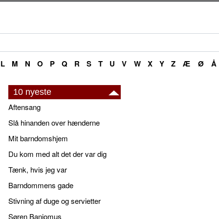
L
M
N
O
P
Q
R
S
T
U
V
W
X
Y
Z
Æ
Ø
Å
10 nyeste
Aftensang
Slå hinanden over hænderne
Mit barndomshjem
Du kom med alt det der var dig
Tænk, hvis jeg var
Barndommens gade
Stivning af duge og servietter
Søren Banjomus