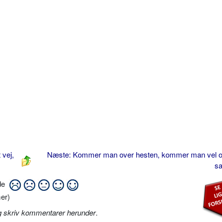
 vej,
Næste: Kommer man over hesten, kommer man vel o
s
ide
er)
g skriv kommentarer herunder
.