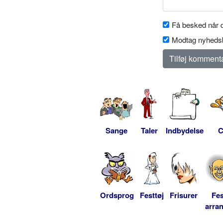
Få besked når d
Modtag nyhedsb
Sange
Taler
Indbydelse
C
Ordsprog
Festtøj
Frisurer
Fes
arra