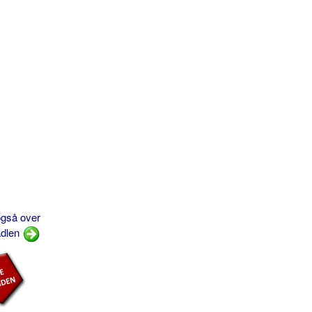
gså over
adlen