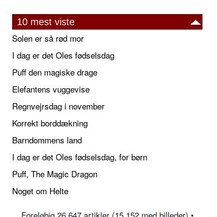
10 mest viste
Solen er så rød mor
I dag er det Oles fødselsdag
Puff den magiske drage
Elefantens vuggevise
Regnvejrsdag i november
Korrekt borddækning
Barndommens land
I dag er det Oles fødselsdag, for børn
Puff, The Magic Dragon
Noget om Helte
Foreløbig 26.647 artikler (15.152 med billeder) •