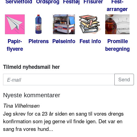
Servietfold
Ordsprog
Festtøj
Frisurer
Fest-
arrangør
Papir-
Pletrens
Pølseinfo
Fest info
Promille
flyvere
beregning
Tilmeld nyhedsmail her
Nyeste kommentarer
Tina Vilhelmsen
Jeg skrev for ca 23 år siden en sang til vores drengs
konfirmation som jeg gerne vil finde igen. Det var en
sang fra vores hund...