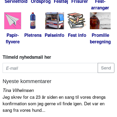
Servietfold
Ordsprog
Festtøj
Frisurer
Fest-
arrangør
Papir-
Pletrens
Pølseinfo
Fest info
Promille
flyvere
beregning
Tilmeld nyhedsmail her
Nyeste kommentarer
Tina Vilhelmsen
Jeg skrev for ca 23 år siden en sang til vores drengs
konfirmation som jeg gerne vil finde igen. Det var en
sang fra vores hund...