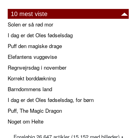
10 mest viste
Solen er så rød mor
I dag er det Oles fødselsdag
Puff den magiske drage
Elefantens vuggevise
Regnvejrsdag i november
Korrekt borddækning
Barndommens land
I dag er det Oles fødselsdag, for børn
Puff, The Magic Dragon
Noget om Helte
Foreløbig 26.647 artikler (15.152 med billeder) •