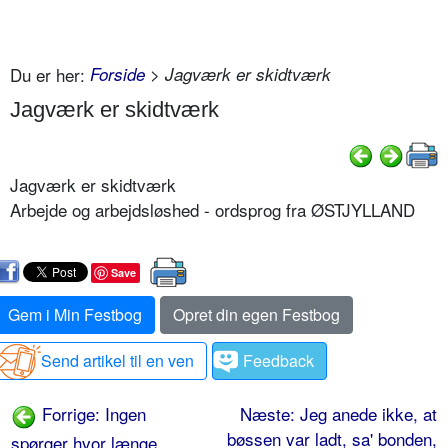
Du er her:
Forside
> Jagværk er skidtværk
Jagværk er skidtværk
Jagværk er skidtværk
Arbejde og arbejdsløshed - ordsprog fra ØSTJYLLAND
Save
Gem i Min Festbog
Opret din egen Festbog
Send artikel til en ven
Feedback
Forrige: Ingen
Næste: Jeg anede ikke, at
bøssen var ladt, sa' bonden,
spørger hvor længe