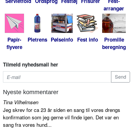
Servietfold
Ordsprog
Festtøj
Frisurer
Fest-
arrangør
Papir-
Pletrens
Pølseinfo
Fest info
Promille
flyvere
beregning
Tilmeld nyhedsmail her
Nyeste kommentarer
Tina Vilhelmsen
Jeg skrev for ca 23 år siden en sang til vores drengs
konfirmation som jeg gerne vil finde igen. Det var en
sang fra vores hund...