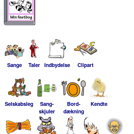
Sange
Taler
Indbydelse
Clipart
Selskabsleg
Sang-
Bord-
Kendte
skjuler
dækning