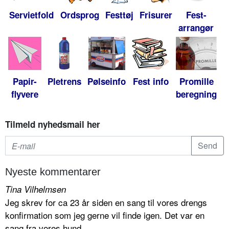
Servietfold
Ordsprog
Festtøj
Frisurer
Fest-
arrangør
Papir-
Pletrens
Pølseinfo
Fest info
Promille
flyvere
beregning
Tilmeld nyhedsmail her
Nyeste kommentarer
Tina Vilhelmsen
Jeg skrev for ca 23 år siden en sang til vores drengs
konfirmation som jeg gerne vil finde igen. Det var en
sang fra vores hund...