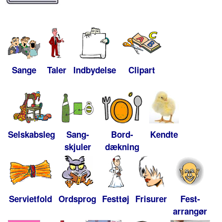
Sange
Taler
Indbydelse
Clipart
Selskabsleg
Sang-
Bord-
Kendte
skjuler
dækning
Servietfold
Ordsprog
Festtøj
Frisurer
Fest-
arrangør