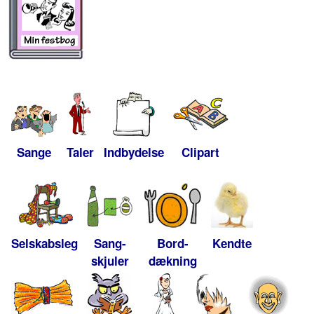
Sange
Taler
Indbydelse
Clipart
Selskabsleg
Sang-
Bord-
Kendte
skjuler
dækning