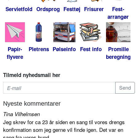
Servietfold
Ordsprog
Festtøj
Frisurer
Fest-
arrangør
Papir-
Pletrens
Pølseinfo
Fest info
Promille
flyvere
beregning
Tilmeld nyhedsmail her
Nyeste kommentarer
Tina Vilhelmsen
Jeg skrev for ca 23 år siden en sang til vores drengs
konfirmation som jeg gerne vil finde igen. Det var en
sang fra vores hund...