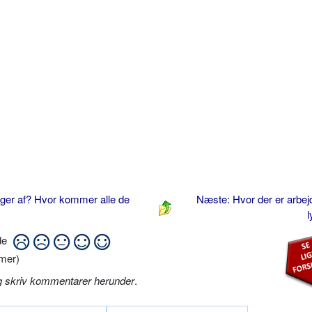
piger af? Hvor kommer alle de
Næste: Hvor der er arbejd
ide
mer)
g skriv kommentarer herunder
.