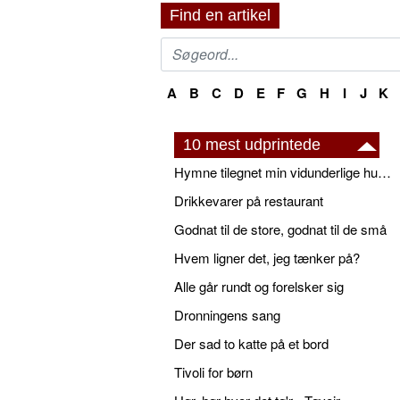
Find en artikel
A
B
C
D
E
F
G
H
I
J
K
10 mest udprintede
Hymne tilegnet min vidunderlige husbond
Drikkevarer på restaurant
Godnat til de store, godnat til de små
Hvem ligner det, jeg tænker på?
Alle går rundt og forelsker sig
Dronningens sang
Der sad to katte på et bord
Tivoli for børn