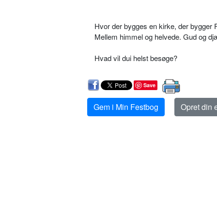
Hvor der bygges en kirke, der bygger 
Mellem himmel og helvede. Gud og d
Hvad vil dui helst besøge?
Save
Gem i Min Festbog
Opret din