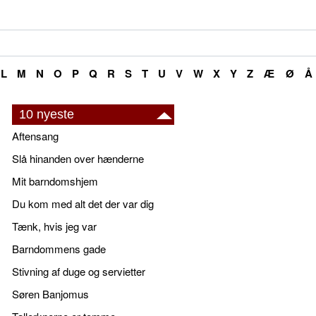
L
M
N
O
P
Q
R
S
T
U
V
W
X
Y
Z
Æ
Ø
Å
10 nyeste
Aftensang
Slå hinanden over hænderne
Mit barndomshjem
Du kom med alt det der var dig
Tænk, hvis jeg var
Barndommens gade
Stivning af duge og servietter
Søren Banjomus