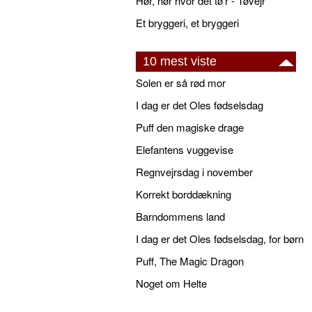
Hør, hør hvor det tø'r - Tøvejr
Et bryggeri, et bryggeri
10 mest viste
Solen er så rød mor
I dag er det Oles fødselsdag
Puff den magiske drage
Elefantens vuggevise
Regnvejrsdag i november
Korrekt borddækning
Barndommens land
I dag er det Oles fødselsdag, for børn
Puff, The Magic Dragon
Noget om Helte