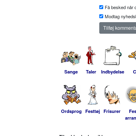
Få besked når d
Modtag nyhedsb
Sange
Taler
Indbydelse
C
Ordsprog
Festtøj
Frisurer
Fes
arra