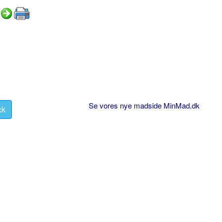
Se vores nye madside MinMad.dk
ck