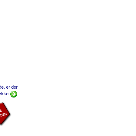
e, er der
lykke