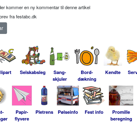
er kommer en ny kommentar til denne artikel
rev fra festabc.dk
lipart
Selskabsleg
Sang-
Bord-
Kendte
Serv
skjuler
dækning
t-
Papir-
Pletrens
Pølseinfo
Fest info
Promille
ngør
flyvere
beregning