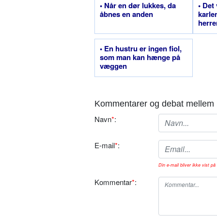
• Når en dør lukkes, da
• Det 
åbnes en anden
karlen
herr
• En hustru er ingen fiol,
som man kan hænge på
væggen
Kommentarer og debat mellem 
Navn
*
:
E-mail
*
:
Din e-mail bliver ikke vist på 
Kommentar
*
: