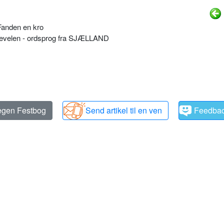
Fanden en kro
jævelen - ordsprog fra SJÆLLAND
 egen Festbog
Send artikel til en ven
Feedba