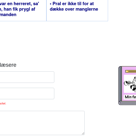
var en herreret, sa'
• Pral er ikke til for at
, han fik prygl af
dække over manglerne
emanden
læsere
sitet.