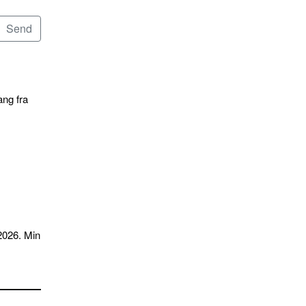
ang fra
2026. Min