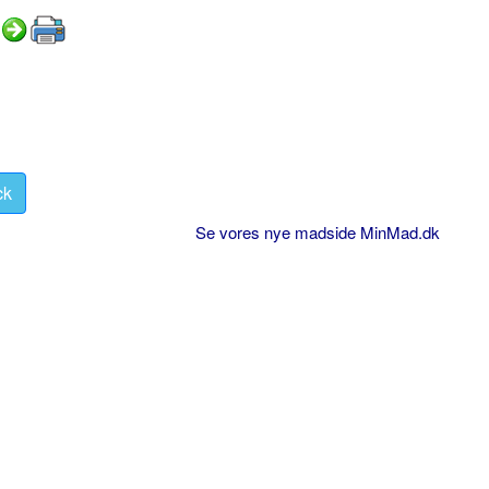
ck
Se vores nye madside MinMad.dk