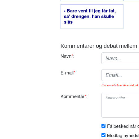
• Bare vent til jeg får fat,
sa' drengen, han skulle
slås
Kommentarer og debat mellem 
Navn
*
:
E-mail
*
:
Din e-mail bliver ikke vist på 
Kommentar
*
:
Få besked når d
Modtag nyhedsb