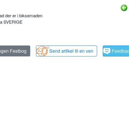
ad der er i biksemaden
 fra SVERIGE
 egen Festbog
Send artikel til en ven
Feedba