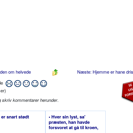
nden om helvede
Næste: Hjemme er hane dris
ide
er)
g skriv kommentarer herunder
.
 er snart stødt
• Hver sin lyst, sa'
præsten, han havde
forsvoret at gå til kroen,
så de bar ham