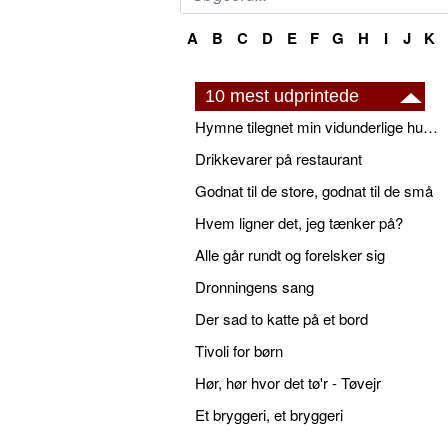
A
B
C
D
E
F
G
H
I
J
K
10 mest udprintede
Hymne tilegnet min vidunderlige husbond
Drikkevarer på restaurant
Godnat til de store, godnat til de små
Hvem ligner det, jeg tænker på?
Alle går rundt og forelsker sig
Dronningens sang
Der sad to katte på et bord
Tivoli for børn
Hør, hør hvor det tø'r - Tøvejr
Et bryggeri, et bryggeri