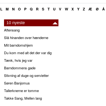
L
M
N
O
P
Q
R
S
T
U
V
W
X
Y
Z
Æ
Ø
Å
10 nyeste
Aftensang
Slå hinanden over hænderne
Mit barndomshjem
Du kom med alt det der var dig
Tænk, hvis jeg var
Barndommens gade
Stivning af duge og servietter
Søren Banjomus
Tallerknerne er tomme
Takke Sang, Mellen lang