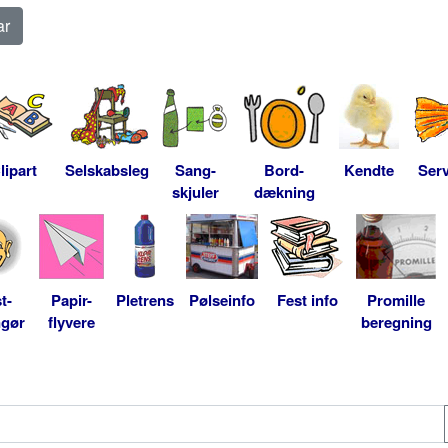
lipart
Selskabsleg
Sang-
Bord-
Kendte
Serv
skjuler
dækning
t-
Papir-
Pletrens
Pølseinfo
Fest info
Promille
ngør
flyvere
beregning