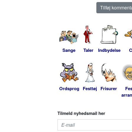
Sange
Taler
Indbydelse
C
Ordsprog
Festtøj
Frisurer
Fes
arra
Tilmeld nyhedsmail her