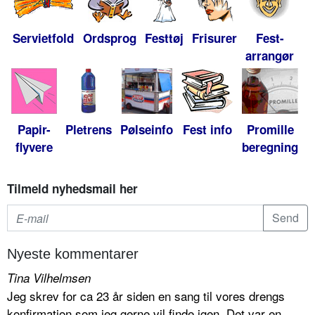
Servietfold
Ordsprog
Festtøj
Frisurer
Fest-
arrangør
Papir-
Pletrens
Pølseinfo
Fest info
Promille
flyvere
beregning
Tilmeld nyhedsmail her
Nyeste kommentarer
Tina Vilhelmsen
Jeg skrev for ca 23 år siden en sang til vores drengs
konfirmation som jeg gerne vil finde igen. Det var en