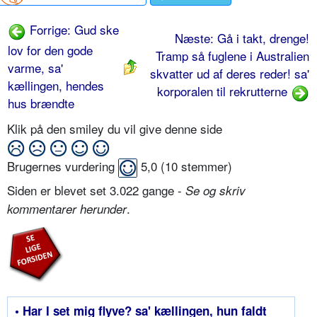
Forrige: Gud ske
Næste: Gå i takt, drenge!
lov for den gode
Tramp så fuglene i Australien
varme, sa'
skvatter ud af deres reder! sa'
kællingen, hendes
korporalen til rekrutterne
hus brændte
Klik på den smiley du vil give denne side
Brugernes vurdering
5,0
(
10
stemmer)
Siden er blevet set 3.022 gange -
Se og skriv
.
kommentarer herunder
• Har I set mig flyve? sa' kællingen, hun faldt