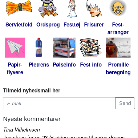
Servietfold
Ordsprog
Festtøj
Frisurer
Fest-
arrangør
Papir-
Pletrens
Pølseinfo
Fest info
Promille
flyvere
beregning
Tilmeld nyhedsmail her
Nyeste kommentarer
Tina Vilhelmsen
Jeg skrev for ca 23 år siden en sang til vores drengs