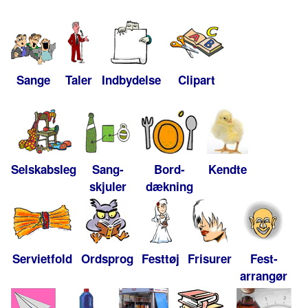
Sange
Taler
Indbydelse
Clipart
Selskabsleg
Sang-
Bord-
Kendte
skjuler
dækning
Servietfold
Ordsprog
Festtøj
Frisurer
Fest-
arrangør