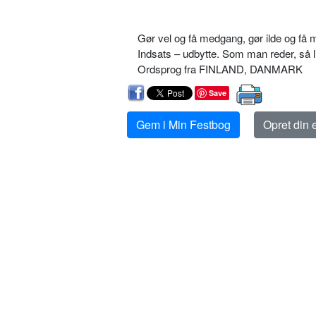
Gør vel og få medgang, gør ilde og få 
Indsats – udbytte. Som man reder, så 
Ordsprog fra FINLAND, DANMARK
Save
Gem i Min Festbog
Opret din