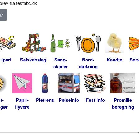
rev fra festabc.dk
lipart
Selskabsleg
Sang-
Bord-
Kendte
Serv
skjuler
dækning
t-
Papir-
Pletrens
Pølseinfo
Fest info
Promille
ngør
flyvere
beregning