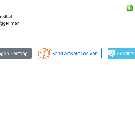
medfart
ligger man
 egen Festbog
Send artikel til en ven
Feedba