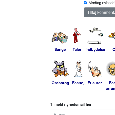
Modtag nyhedsb
Sange
Taler
Indbydelse
C
Ordsprog
Festtøj
Frisurer
Fes
arra
Tilmeld nyhedsmail her