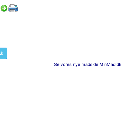
ck
Se vores nye madside MinMad.dk