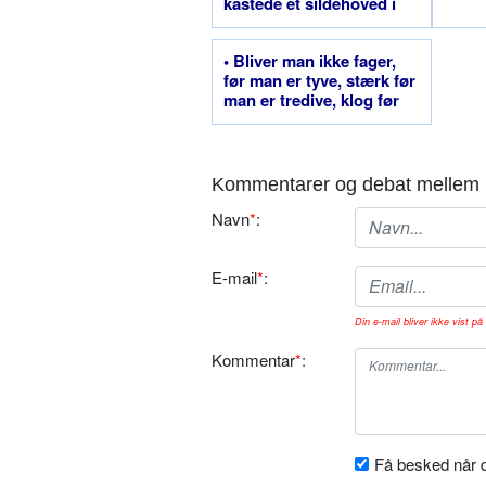
kastede et sildehoved i
ilden
• Bliver man ikke fager,
før man er tyve, stærk før
man er tredive, klog før
man er fyrre, rig før man
er halvtreds - ja, så ...
Kommentarer og debat mellem 
Navn
*
:
E-mail
*
:
Din e-mail bliver ikke vist på 
Kommentar
*
:
Få besked når d