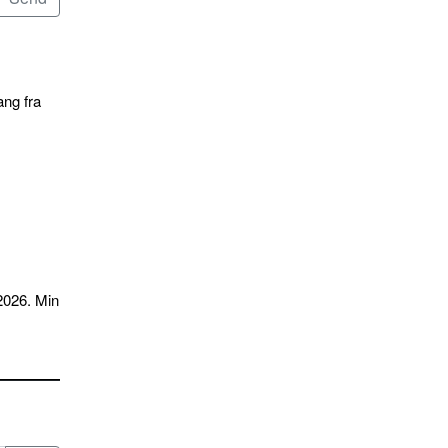
ang fra
2026. Min