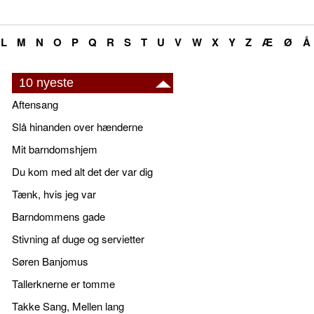
L
M
N
O
P
Q
R
S
T
U
V
W
X
Y
Z
Æ
Ø
Å
10 nyeste
Aftensang
Slå hinanden over hænderne
Mit barndomshjem
Du kom med alt det der var dig
Tænk, hvis jeg var
Barndommens gade
Stivning af duge og servietter
Søren Banjomus
Tallerknerne er tomme
Takke Sang, Mellen lang