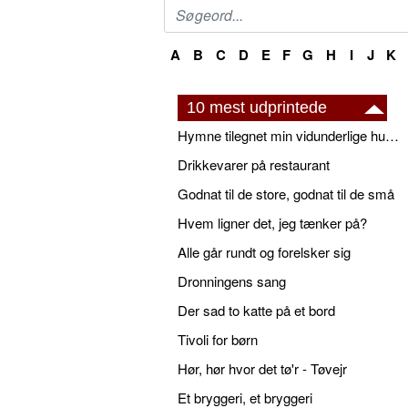
A
B
C
D
E
F
G
H
I
J
K
10 mest udprintede
Hymne tilegnet min vidunderlige husbond
Drikkevarer på restaurant
Godnat til de store, godnat til de små
Hvem ligner det, jeg tænker på?
Alle går rundt og forelsker sig
Dronningens sang
Der sad to katte på et bord
Tivoli for børn
Hør, hør hvor det tø'r - Tøvejr
Et bryggeri, et bryggeri