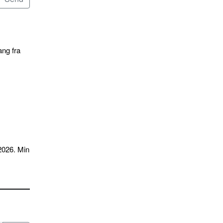
ang fra
2026. Min