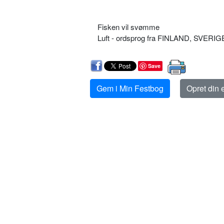
Fisken vil svømme
Luft - ordsprog fra FINLAND, SVERIG
Save
Gem i Min Festbog
Opret din