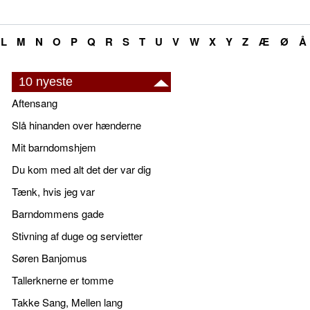
L
M
N
O
P
Q
R
S
T
U
V
W
X
Y
Z
Æ
Ø
Å
10 nyeste
Aftensang
Slå hinanden over hænderne
Mit barndomshjem
Du kom med alt det der var dig
Tænk, hvis jeg var
Barndommens gade
Stivning af duge og servietter
Søren Banjomus
Tallerknerne er tomme
Takke Sang, Mellen lang