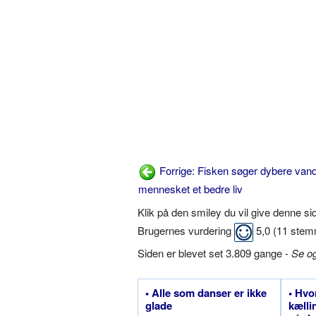
Forrige: Fisken søger dybere vand
mennesket et bedre liv
Klik på den smiley du vil give denne s
Brugernes vurdering
5,0
(
11
stem
Siden er blevet set 3.809 gange -
Se o
• Alle som danser er ikke
• Hvo
glade
kælli