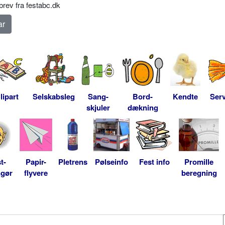
rev fra festabc.dk
lipart
Selskabsleg
Sang-
Bord-
Kendte
Serv
skjuler
dækning
t-
Papir-
Pletrens
Pølseinfo
Fest info
Promille
ngør
flyvere
beregning