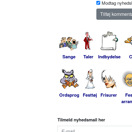
Modtag nyhedsb
Sange
Taler
Indbydelse
C
Ordsprog
Festtøj
Frisurer
Fes
arra
Tilmeld nyhedsmail her