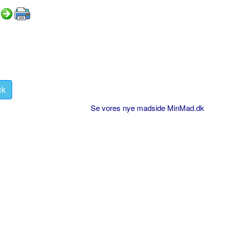
ck
Se vores nye madside MinMad.dk