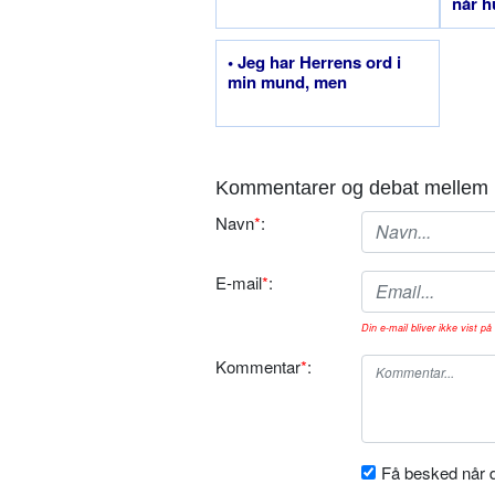
når h
seng
• Jeg har Herrens ord i
min mund, men
Kommentarer og debat mellem 
Navn
*
:
E-mail
*
:
Din e-mail bliver ikke vist på 
Kommentar
*
:
Få besked når d