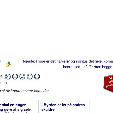
,
Næste: Fisse er det halve liv og spiritus det hele, kom
bedre hjem, så får man begge
ide
mer)
g skriv kommentarer herunder
.
r skal en nøgen
• Byrden er let på andres
ng gøre af sig selv,
skuldre