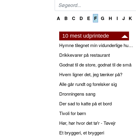
A
B
C
D
E
F
G
H
I
J
K
10 mest udprintede
Hymne tilegnet min vidunderlige husbond
Drikkevarer på restaurant
Godnat til de store, godnat til de små
Hvem ligner det, jeg tænker på?
Alle går rundt og forelsker sig
Dronningens sang
Der sad to katte på et bord
Tivoli for børn
Hør, hør hvor det tø'r - Tøvejr
Et bryggeri, et bryggeri