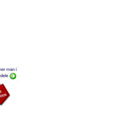
mer man i
 dele