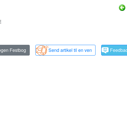
E
 egen Festbog
Send artikel til en ven
Feedba