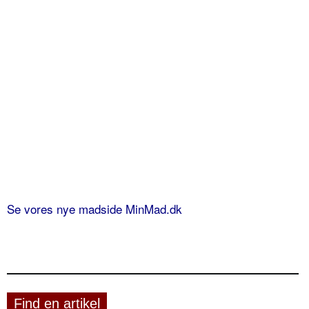
Se vores nye madside MinMad.dk
Find en artikel