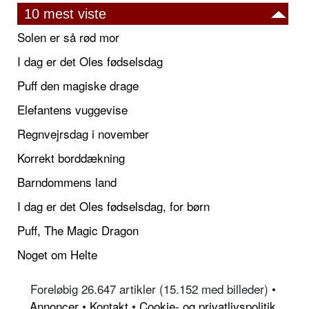
10 mest viste
Solen er så rød mor
I dag er det Oles fødselsdag
Puff den magiske drage
Elefantens vuggevise
Regnvejrsdag i november
Korrekt borddækning
Barndommens land
I dag er det Oles fødselsdag, for børn
Puff, The Magic Dragon
Noget om Helte
Foreløbig 26.647 artikler (15.152 med billeder) •
Annoncer
•
Kontakt
•
Cookie- og privatlivspolitik