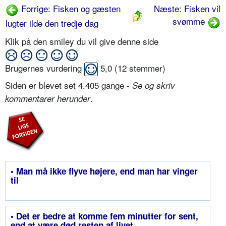
Forrige: Fisken og gæsten
Næste: Fisken vil
svømme
lugter ilde den tredje dag
Klik på den smiley du vil give denne side
Brugernes vurdering
5,0
(
12
stemmer)
Siden er blevet set 4.405 gange -
Se og skriv
.
kommentarer herunder
• Man må ikke flyve højere, end man har vinger
til
• Det er bedre at komme fem minutter for sent,
end at være død resten af livet