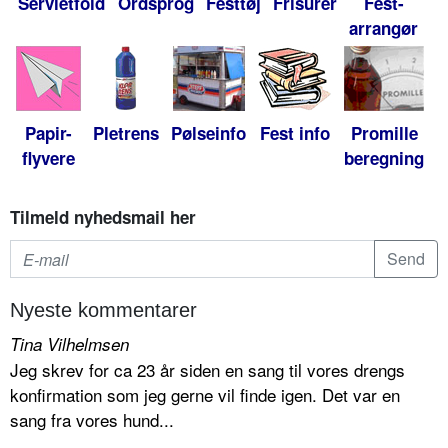
Servietfold
Ordsprog
Festtøj
Frisurer
Fest-
arrangør
Papir-
Pletrens
Pølseinfo
Fest info
Promille
flyvere
beregning
Tilmeld nyhedsmail her
Nyeste kommentarer
Tina Vilhelmsen
Jeg skrev for ca 23 år siden en sang til vores drengs
konfirmation som jeg gerne vil finde igen. Det var en
sang fra vores hund...