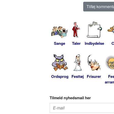
Sange
Taler
Indbydelse
C
Ordsprog
Festtøj
Frisurer
Fes
arra
Tilmeld nyhedsmail her