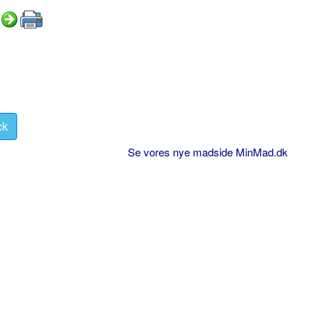
ck
Se vores nye madside MinMad.dk