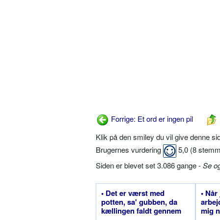
Forrige: Et ord er ingen pil
Klik på den smiley du vil give denne s
Brugernes vurdering
5,0
(
8
stemm
Siden er blevet set 3.086 gange -
Se o
• Det er værst med
• Når 
potten, sa' gubben, da
arbej
kællingen faldt gennem
mig n
sengebunden
går o