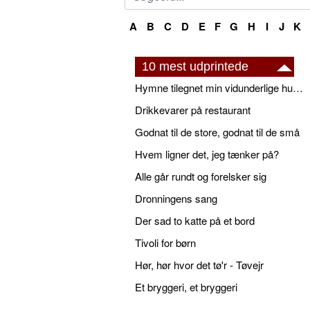
A
B
C
D
E
F
G
H
I
J
K
10 mest udprintede
Hymne tilegnet min vidunderlige husbond
Drikkevarer på restaurant
Godnat til de store, godnat til de små
Hvem ligner det, jeg tænker på?
Alle går rundt og forelsker sig
Dronningens sang
Der sad to katte på et bord
Tivoli for børn
Hør, hør hvor det tø'r - Tøvejr
Et bryggeri, et bryggeri