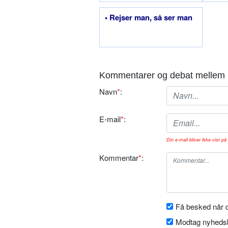
• Rejser man, så ser man
Kommentarer og debat mellem 
Navn
*
:
E-mail
*
:
Din e-mail bliver ikke vist på 
Kommentar
*
:
Få besked når d
Modtag nyhedsb