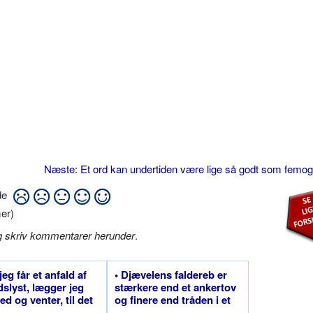
Næste: Et ord kan undertiden være lige så godt som femo
ide
er)
g skriv kommentarer herunder
.
jeg får et anfald af
• Djævelens faldereb er
dslyst, lægger jeg
stærkere end et ankertov
ed og venter, til det
og finere end tråden i et
ver
spindelvæv