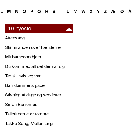
L
M
N
O
P
Q
R
S
T
U
V
W
X
Y
Z
Æ
Ø
Å
10 nyeste
Aftensang
Slå hinanden over hænderne
Mit barndomshjem
Du kom med alt det der var dig
Tænk, hvis jeg var
Barndommens gade
Stivning af duge og servietter
Søren Banjomus
Tallerknerne er tomme
Takke Sang, Mellen lang