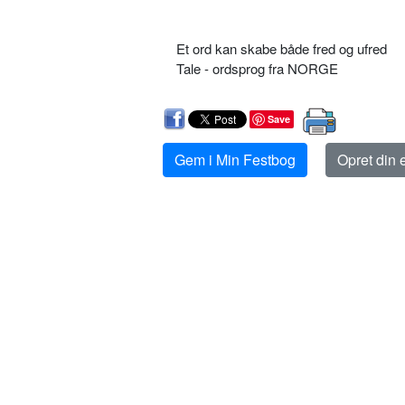
Et ord kan skabe både fred og ufred
Tale - ordsprog fra NORGE
Save
Gem i Min Festbog
Opret din