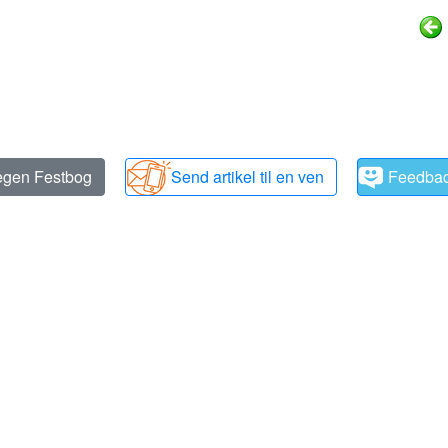
 egen Festbog
Send artikel til en ven
Feedba