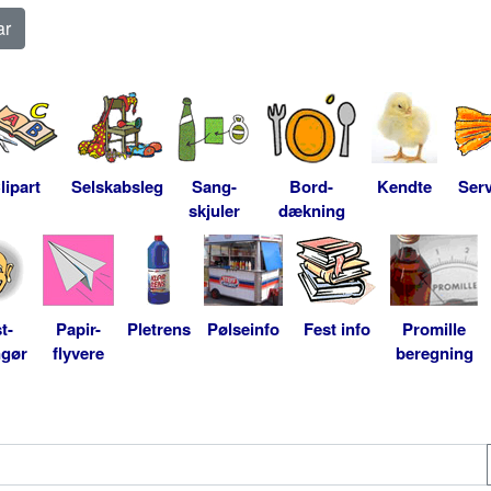
lipart
Selskabsleg
Sang-
Bord-
Kendte
Serv
skjuler
dækning
t-
Papir-
Pletrens
Pølseinfo
Fest info
Promille
ngør
flyvere
beregning