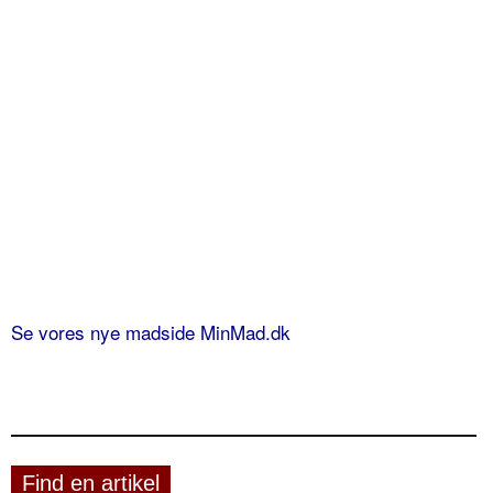
Se vores nye madside MinMad.dk
Find en artikel