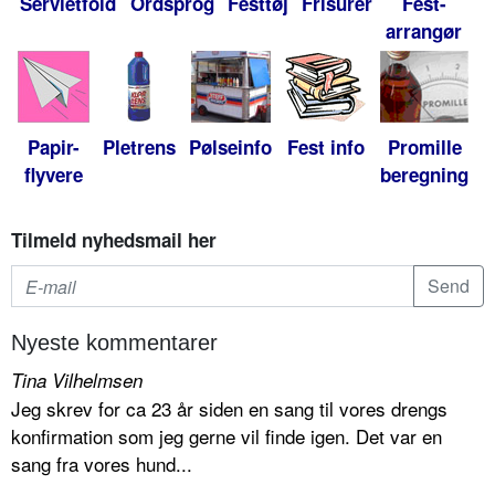
Servietfold
Ordsprog
Festtøj
Frisurer
Fest-
arrangør
Papir-
Pletrens
Pølseinfo
Fest info
Promille
flyvere
beregning
Tilmeld nyhedsmail her
Nyeste kommentarer
Tina Vilhelmsen
Jeg skrev for ca 23 år siden en sang til vores drengs
konfirmation som jeg gerne vil finde igen. Det var en
sang fra vores hund...