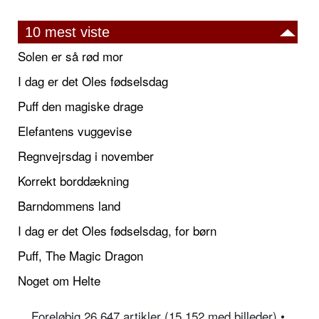
10 mest viste
Solen er så rød mor
I dag er det Oles fødselsdag
Puff den magiske drage
Elefantens vuggevise
Regnvejrsdag i november
Korrekt borddækning
Barndommens land
I dag er det Oles fødselsdag, for børn
Puff, The Magic Dragon
Noget om Helte
Foreløbig 26.647 artikler (15.152 med billeder) •