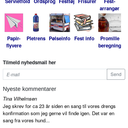
Servietfold
Ordsprog
Festtøj
Frisurer
Fest-
arrangør
Papir-
Pletrens
Pølseinfo
Fest info
Promille
flyvere
beregning
Tilmeld nyhedsmail her
Nyeste kommentarer
Tina Vilhelmsen
Jeg skrev for ca 23 år siden en sang til vores drengs
konfirmation som jeg gerne vil finde igen. Det var en
sang fra vores hund...