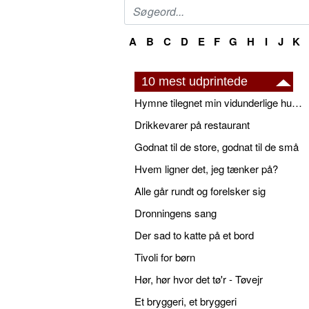
A
B
C
D
E
F
G
H
I
J
K
10 mest udprintede
Hymne tilegnet min vidunderlige husbond
Drikkevarer på restaurant
Godnat til de store, godnat til de små
Hvem ligner det, jeg tænker på?
Alle går rundt og forelsker sig
Dronningens sang
Der sad to katte på et bord
Tivoli for børn
Hør, hør hvor det tø'r - Tøvejr
Et bryggeri, et bryggeri