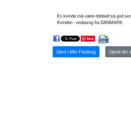
En kvinde må være dobbelt så god som 
Kvinden - ordsprog fra DANMARK
Save
Gem i Min Festbog
Opret din