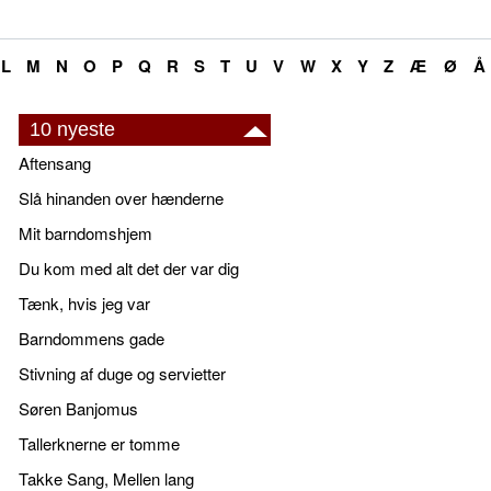
L
M
N
O
P
Q
R
S
T
U
V
W
X
Y
Z
Æ
Ø
Å
10 nyeste
Aftensang
Slå hinanden over hænderne
Mit barndomshjem
Du kom med alt det der var dig
Tænk, hvis jeg var
Barndommens gade
Stivning af duge og servietter
Søren Banjomus
Tallerknerne er tomme
Takke Sang, Mellen lang