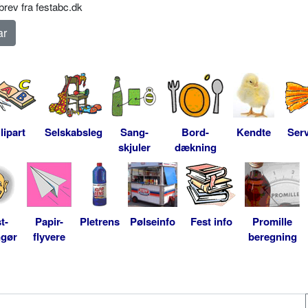
rev fra festabc.dk
lipart
Selskabsleg
Sang-
Bord-
Kendte
Serv
skjuler
dækning
t-
Papir-
Pletrens
Pølseinfo
Fest info
Promille
ngør
flyvere
beregning