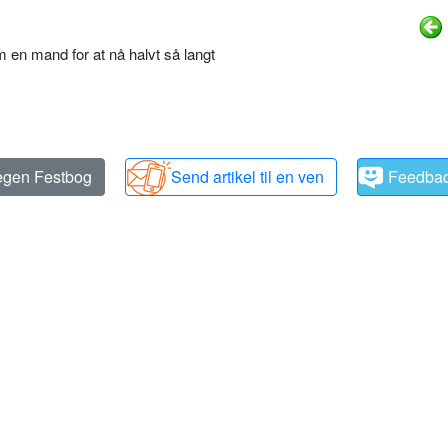
en mand for at nå halvt så langt
 egen Festbog
Send artikel til en ven
Feedba