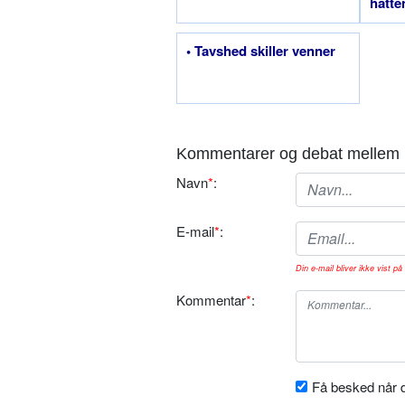
hatte
• Tavshed skiller venner
Kommentarer og debat mellem 
Navn
*
:
E-mail
*
:
Din e-mail bliver ikke vist på 
Kommentar
*
:
Få besked når d