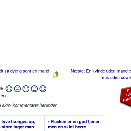
lt så dygtig som en mand -
Næste: En kvinde uden mand e
mus uden bowl
ide
er)
g skriv kommentarer herunder
.
 tyve hænges op,
• Flasken er en god tjener,
e store tager man
men en skidt herre