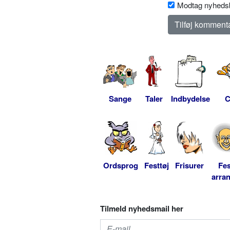
Modtag nyhedsb
Sange
Taler
Indbydelse
C
Ordsprog
Festtøj
Frisurer
Fes
arra
Tilmeld nyhedsmail her