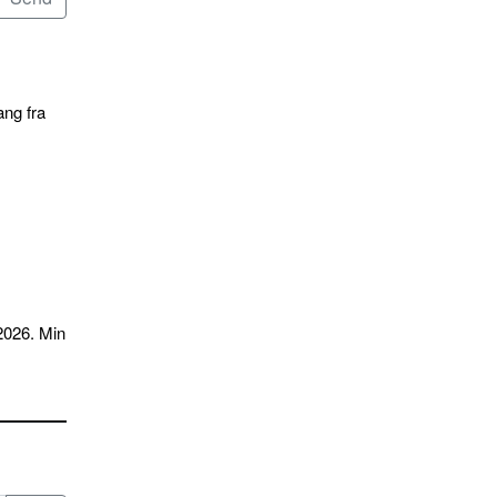
ang fra
2026. Min