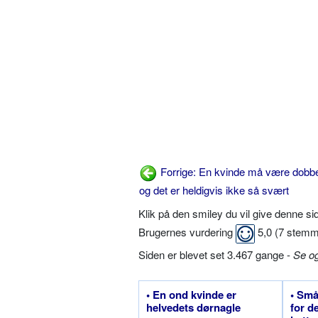
Forrige: En kvinde må være dobbe
og det er heldigvis ikke så svært
Klik på den smiley du vil give denne s
Brugernes vurdering
5,0
(
7
stemm
Siden er blevet set 3.467 gange -
Se o
• En ond kvinde er
• Små
helvedets dørnagle
for d