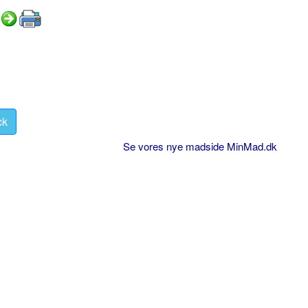
ck
Se vores nye madside MinMad.dk