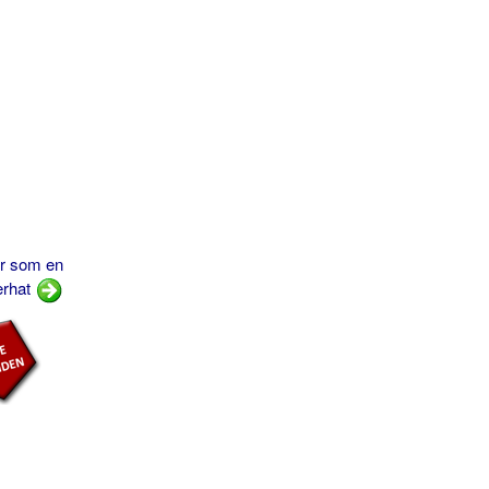
r som en
erhat