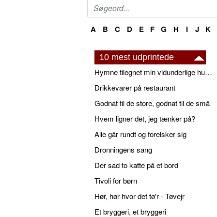
A
B
C
D
E
F
G
H
I
J
K
10 mest udprintede
Hymne tilegnet min vidunderlige husbond
Drikkevarer på restaurant
Godnat til de store, godnat til de små
Hvem ligner det, jeg tænker på?
Alle går rundt og forelsker sig
Dronningens sang
Der sad to katte på et bord
Tivoli for børn
Hør, hør hvor det tø'r - Tøvejr
Et bryggeri, et bryggeri