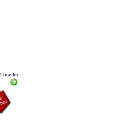
å i mørke