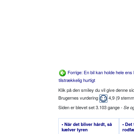
Forrige: En bil kan holde hele ens 
tilstrækkelig hurtigt
Klik på den smiley du vil give denne s
Brugernes vurdering
4,9
(
9
stemm
Siden er blevet set 3.103 gange -
Se o
• Når det bliver hårdt, så
• Det
kælver tyren
rodfæ