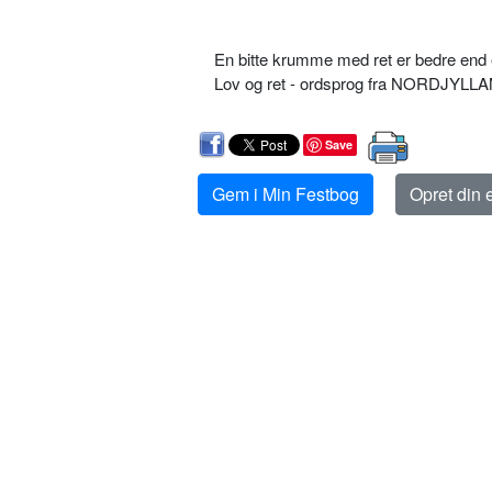
En bitte krumme med ret er bedre end
Lov og ret - ordsprog fra NORDJYLL
Save
Gem i Min Festbog
Opret din