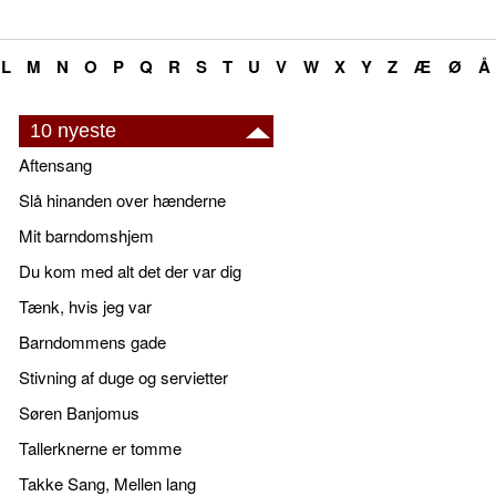
L
M
N
O
P
Q
R
S
T
U
V
W
X
Y
Z
Æ
Ø
Å
10 nyeste
Aftensang
Slå hinanden over hænderne
Mit barndomshjem
Du kom med alt det der var dig
Tænk, hvis jeg var
Barndommens gade
Stivning af duge og servietter
Søren Banjomus
Tallerknerne er tomme
Takke Sang, Mellen lang