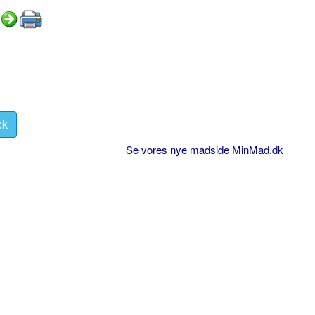
ck
Se vores nye madside MinMad.dk