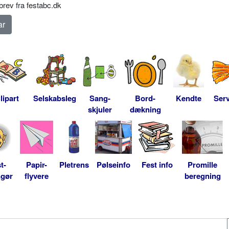
rev fra festabc.dk
lipart
Selskabsleg
Sang-
Bord-
Kendte
Serv
skjuler
dækning
t-
Papir-
Pletrens
Pølseinfo
Fest info
Promille
ngør
flyvere
beregning