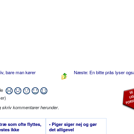
liv, bare man kører
Næste: En bitte prås lyser ogs
ide
er)
g skriv kommentarer herunder
.
 træ som ofte flyttes,
• Piger siger nej og gør
stes ikke
det alligevel