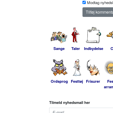
Modtag nyhedsb
Sange
Taler
Indbydelse
C
Ordsprog
Festtøj
Frisurer
Fes
arra
Tilmeld nyhedsmail her