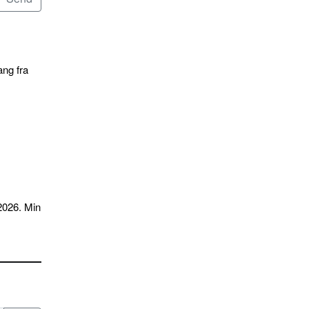
ang fra
2026. Min