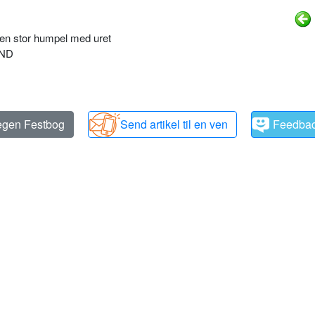
 en stor humpel med uret
AND
 egen Festbog
Send artikel til en ven
Feedba