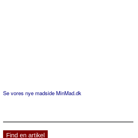
Se vores nye madside MinMad.dk
Find en artikel