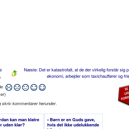
e
Næste: Det er katastrofalt, at de der virkelig forstår sig 
økonomi, arbejder som taxichauffører og fri
e
ide
er)
g skriv kommentarer herunder
.
rdan kan man klatre
• Børn er en Guds gave,
er uden klør?
hvis det ikke udelukkende