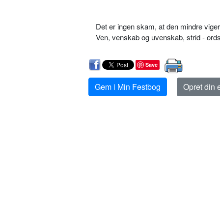
Det er ingen skam, at den mindre viger
Ven, venskab og uvenskab, strid - o
Save
Gem i Min Festbog
Opret din