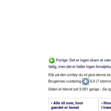
Forrige: Det er ingen skam at vær
fattig, men det er heller ingen fornøjels
Klik på den smiley du vil give denne s
Brugernes vurdering
5,0
(
7
stemm
Siden er blevet set 3.051 gange -
Se o
• Alle vil over, hvor
• Hvo
gærdet er lavest
i træ