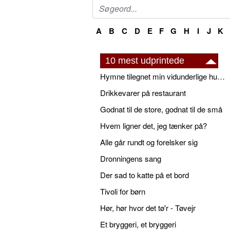
A
B
C
D
E
F
G
H
I
J
K
10 mest udprintede
Hymne tilegnet min vidunderlige husbond
Drikkevarer på restaurant
Godnat til de store, godnat til de små
Hvem ligner det, jeg tænker på?
Alle går rundt og forelsker sig
Dronningens sang
Der sad to katte på et bord
Tivoli for børn
Hør, hør hvor det tø'r - Tøvejr
Et bryggeri, et bryggeri