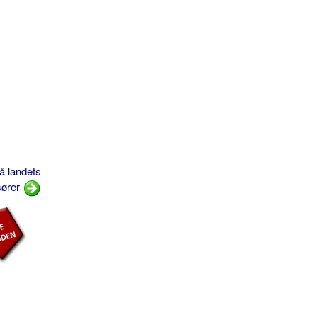
på landets
sører