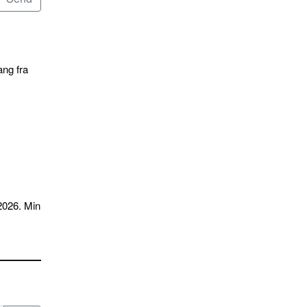
ang fra
2026. Min