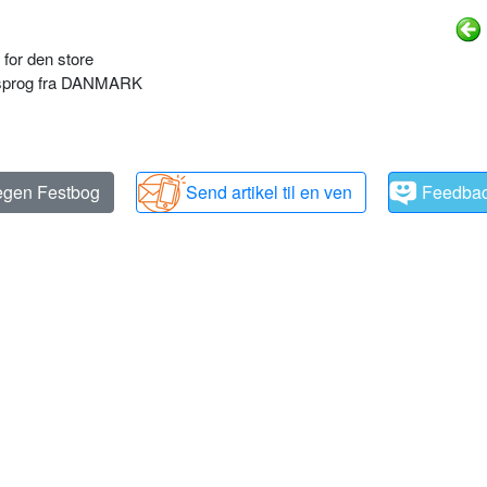
 for den store
rdsprog fra DANMARK
 egen Festbog
Send artikel til en ven
Feedba