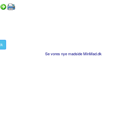
ck
Se vores nye madside MinMad.dk