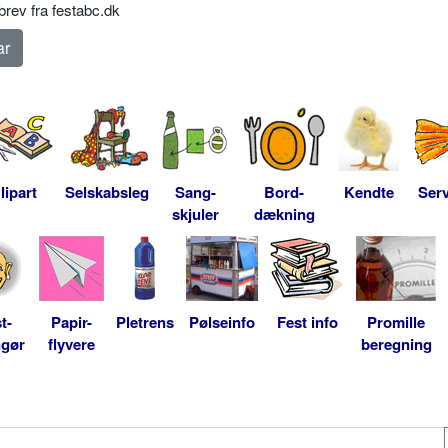
rev fra festabc.dk
lipart
Selskabsleg
Sang-
Bord-
Kendte
Serv
skjuler
dækning
t-
Papir-
Pletrens
Pølseinfo
Fest info
Promille
ngør
flyvere
beregning