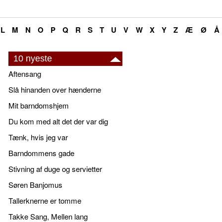
L
M
N
O
P
Q
R
S
T
U
V
W
X
Y
Z
Æ
Ø
Å
10 nyeste
Aftensang
Slå hinanden over hænderne
Mit barndomshjem
Du kom med alt det der var dig
Tænk, hvis jeg var
Barndommens gade
Stivning af duge og servietter
Søren Banjomus
Tallerknerne er tomme
Takke Sang, Mellen lang