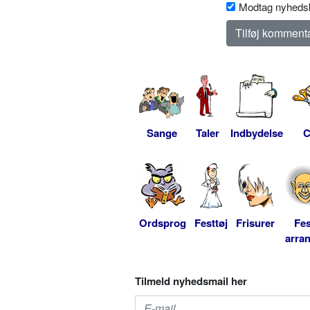
Modtag nyhedsb
Sange
Taler
Indbydelse
C
Ordsprog
Festtøj
Frisurer
Fes
arra
Tilmeld nyhedsmail her