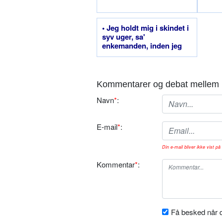
• Jeg holdt mig i skindet i
syv uger, sa'
enkemanden, inden jeg
fandt en ny kone
Kommentarer og debat mellem 
Navn
*
:
E-mail
*
:
Din e-mail bliver ikke vist på 
Kommentar
*
:
Få besked når d