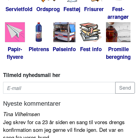
Servietfold
Ordsprog
Festtøj
Frisurer
Fest-
arrangør
Papir-
Pletrens
Pølseinfo
Fest info
Promille
flyvere
beregning
Tilmeld nyhedsmail her
Nyeste kommentarer
Tina Vilhelmsen
Jeg skrev for ca 23 år siden en sang til vores drengs
konfirmation som jeg gerne vil finde igen. Det var en
sang fra vores hund...