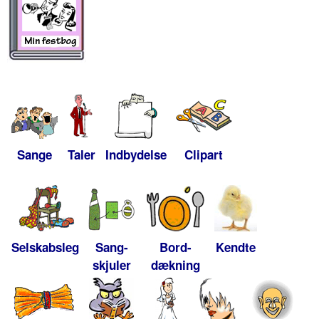
Sange
Taler
Indbydelse
Clipart
Selskabsleg
Sang-
Bord-
Kendte
skjuler
dækning