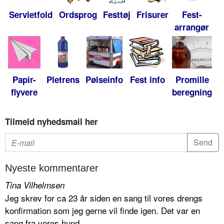
Servietfold
Ordsprog
Festtøj
Frisurer
Fest-
arrangør
Papir-
Pletrens
Pølseinfo
Fest info
Promille
flyvere
beregning
Tilmeld nyhedsmail her
Nyeste kommentarer
Tina Vilhelmsen
Jeg skrev for ca 23 år siden en sang til vores drengs
konfirmation som jeg gerne vil finde igen. Det var en
sang fra vores hund...