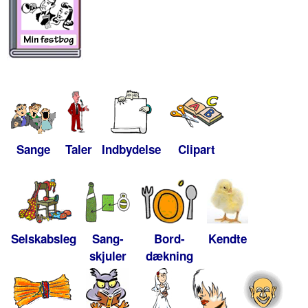
Sange
Taler
Indbydelse
Clipart
Selskabsleg
Sang-
Bord-
Kendte
skjuler
dækning