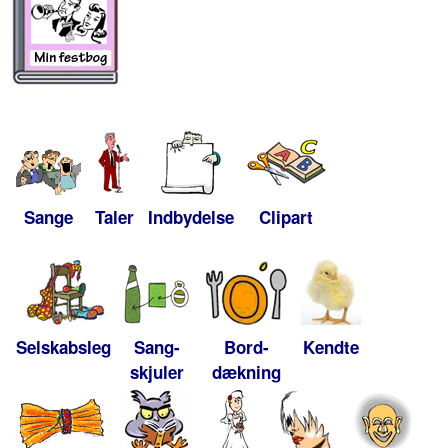
Sange
Taler
Indbydelse
Clipart
Selskabsleg
Sang-
Bord-
Kendte
skjuler
dækning