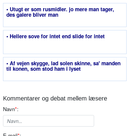
• Utugt er som rusmidler. jo mere man tager,
des galere bliver man
• Hellere sove for intet end slide for intet
• Af vejen skygge, lad solen skinne, sa' manden
til konen, som stod ham i lyset
Kommentarer og debat mellem læsere
Navn
*
:
E-mail
*
: