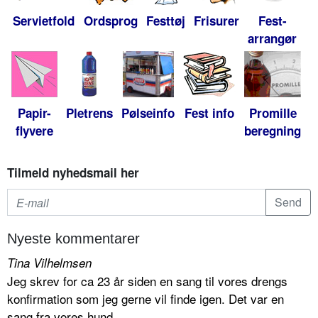
Servietfold
Ordsprog
Festtøj
Frisurer
Fest-
arrangør
Papir-
Pletrens
Pølseinfo
Fest info
Promille
flyvere
beregning
Tilmeld nyhedsmail her
Nyeste kommentarer
Tina Vilhelmsen
Jeg skrev for ca 23 år siden en sang til vores drengs
konfirmation som jeg gerne vil finde igen. Det var en
sang fra vores hund...