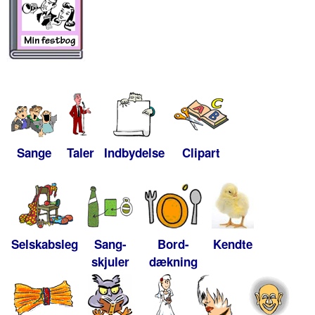
Sange
Taler
Indbydelse
Clipart
Selskabsleg
Sang-
Bord-
Kendte
skjuler
dækning