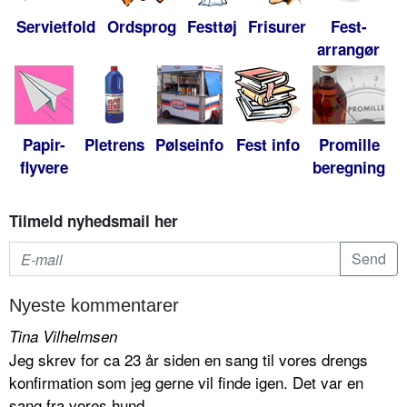
Servietfold
Ordsprog
Festtøj
Frisurer
Fest-
arrangør
Papir-
Pletrens
Pølseinfo
Fest info
Promille
flyvere
beregning
Tilmeld nyhedsmail her
Nyeste kommentarer
Tina Vilhelmsen
Jeg skrev for ca 23 år siden en sang til vores drengs
konfirmation som jeg gerne vil finde igen. Det var en
sang fra vores hund...